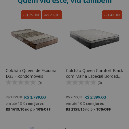
Quem viu este, viu também
R$ 250,00
R$ 200,00
R$ 400,00
C
M
D
R
e
R
Colchão Queen de Espuma
Colchão Queen Comfort Black
D33 - Rondomóveis
com Malha Especial Bordada
e Molas ensacadas e Espuma
(0)
(0)
D33
R$ 1.799,00
R$ 2.399,00
R$ 1.999,00
R$ 2.799,00
em até
10
X
sem juros
em até
10
X
sem juros
R$ 1619,10
no pix
10%OFF
R$ 2159,10
no pix
10%OFF