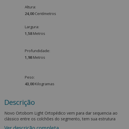
Altura:
24,00
Centímetro
s
Largura:
1,58
Metro
s
Profundidade:
1,98
Metro
s
Peso:
43,00
Kilograma
s
Descrição
Novo Ortobom Light Ortopédico vem para dar sequencia ao
clássico entre os colchões do segmento, tem sua estrutura
ortopédica que garante maior firmeza ao produto. A camada de
Ver descrição completa