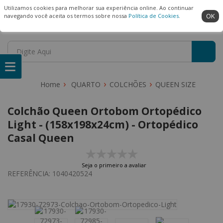
(22) 99909-3407
Ambiente Seguro
Utilizamos cookies para melhorar sua experiência online. Ao continuar
OK
navegando você aceita os termos sobre nossa
Política de Cookies
.
QUARTO
COLCHÕES
QUEEN SIZE
Colchão Queen Ortobom Ortopédico
Light - (158x198x24cm) - Ortopédico
Casal Queen
Seja o primeiro a avaliar
REFERÊNCIA:
1040420524