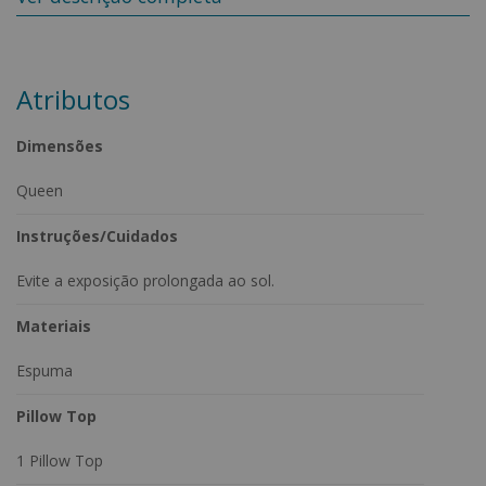
conforto é em espuma D33 Pró Aditivada produzida com poliol
a base soja, preocupação da Ortobom com sustentabilidade.
Possui Ortopillow e bordado em Matelassê que deixa o colchão
resistente, confortável e bonito. O Light Ortopédico recebe
tratamento antialérgico e antiácaro, ajudando a reduzir os
Atributos
problemas respiratórios.
Dimensões
Queen
Instruções/Cuidados
Evite a exposição prolongada ao sol.
Materiais
Espuma
Pillow Top
1 Pillow Top