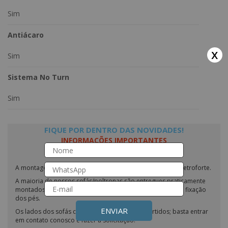
Sim
Antiácaro
x
Sim
Sistema No Turn
Sim
FIQUE POR DENTRO DAS NOVIDADES!
INFORMAÇÕES IMPORTANTES
A montagem do produto não é de responsabilidade da Eletroforte.
A maioria de nossos sofás/poltronas são entregues praticamente
montados, necessitando apenas o encaixe do encosto e a fixação
dos pés.
ENVIAR
Os lados dos sofás com chaise podem ser invertidos; basta entrar
em contato conosco e fazer a solicitação.