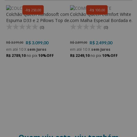
R$ 250,00
R$ 100,00
Colchão Queen Rondosoft com
Colchão Queen Comfort White
C
Espuma D33 e 2 Pillows Top de
com Malha Especial Bordada e
M
Espuma D23 Soft
Molas ensacadas e Espuma D33
E
(0)
(0)
R$ 3.099,00
R$ 2.499,00
R$ 3.199,00
R$ 2.899,00
R
em até
10
X
sem juros
em até
10
X
sem juros
e
R$ 2789,10
no pix
10%OFF
R$ 2249,10
no pix
10%OFF
R