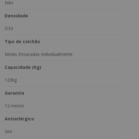
0,88x1,88m / 1,38x1,88m / 1,58x1,98m / 1,93x2,03m
Não
Densidade
D33
Tipo de colchão
Molas Ensacadas Individualmente
Capacidade (Kg)
120kg
Garantia
12 meses
Antiarlérgico
Sim