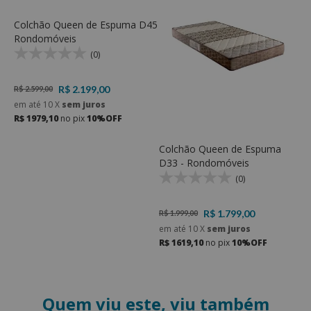
Colchão Queen de Espuma D45 -
Rondomóveis
(0)
R$ 2.199,00
R$ 2.599,00
em até
10
X
sem juros
R$ 1979,10
no pix
10%OFF
Colchão Queen de Espuma
C
D33 - Rondomóveis
M
E
(0)
R$ 1.799,00
R$ 1.999,00
R
em até
10
X
sem juros
e
R$ 1619,10
no pix
10%OFF
R
Quem viu este, viu também