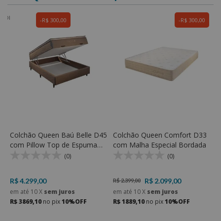
R$ 300,00
R$ 300,00
C
E
E
R
e
R
Colchão Queen Baú Belle D45
Colchão Queen Comfort D33
com Pillow Top de Espuma
com Malha Especial Bordada
D23 Soft e Espuma D45 -
(0)
(0)
Rondomóveis
R$ 4.299,00
R$ 2.099,00
R$ 2.399,00
em até
10
X
sem juros
em até
10
X
sem juros
R$ 3869,10
no pix
10%OFF
R$ 1889,10
no pix
10%OFF