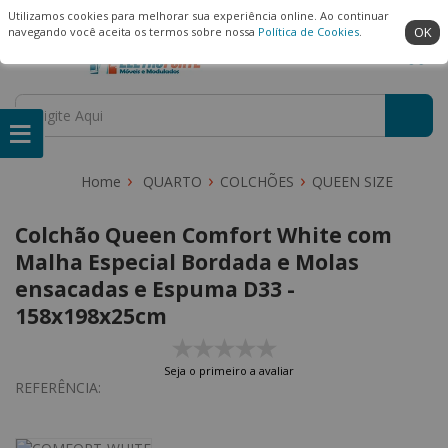
(22) 99909-3407
Ambiente Seguro
Utilizamos cookies para melhorar sua experiência online. Ao continuar
OK
navegando você aceita os termos sobre nossa
Política de Cookies
.
QUARTO
COLCHÕES
QUEEN SIZE
Colchão Queen Comfort White com
Malha Especial Bordada e Molas
ensacadas e Espuma D33 -
158x198x25cm
Seja o primeiro a avaliar
REFERÊNCIA: