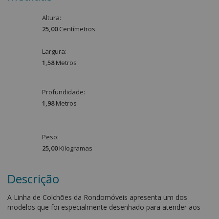
Altura:
25,00
Centímetro
s
Largura:
1,58
Metro
s
Profundidade:
1,98
Metro
s
Peso:
25,00
Kilograma
s
Descrição
A Linha de Colchões da Rondomóveis apresenta um dos
modelos que foi especialmente desenhado para atender aos
consumidores que optam por grandes marcas e sempre