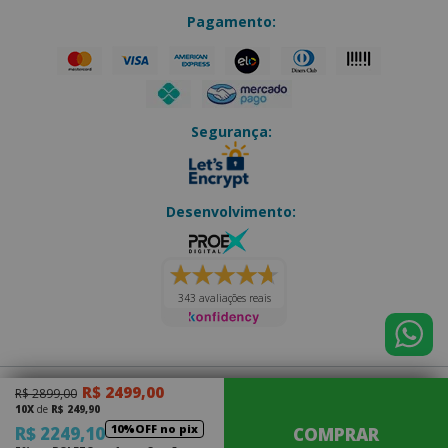
Pagamento:
Segurança:
Desenvolvimento:
343 avaliações reais
R$ 2499,00
R$ 2899,00
Eletro Forte
|
CNPJ: 14.202.073/0001-70
10X
de
R$ 249,90
Júlio Antônio Thurler, 163 - Olaria
|
Nova Friburgo - RJ
10%OFF no pix
R$ 2249,10
COMPRAR
CEP: 28.620-000