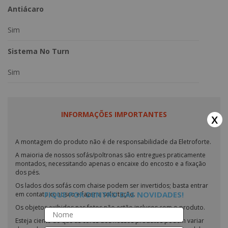
Antiácaro
Sim
Sistema No Turn
Sim
INFORMAÇÕES IMPORTANTES
x
A montagem do produto não é de responsabilidade da Eletroforte.
A maioria de nossos sofás/poltronas são entregues praticamente
montados, necessitando apenas o encaixe do encosto e a fixação
dos pés.
Os lados dos sofás com chaise podem ser invertidos; basta entrar
FIQUE POR DENTRO DAS NOVIDADES!
em contato conosco e fazer a solicitação.
Os objetos exibidos nas fotos não estão inclusos com o produto.
Esteja ciente de que as cores dos nossos produtos podem variar