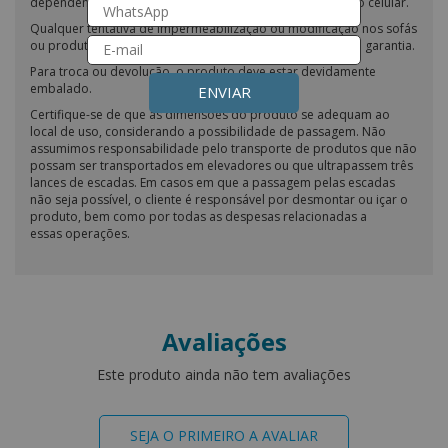
dependendo das configurações do seu monitor ou tela do celular.
Qualquer tentativa de impermeabilização ou modificação nos sofás
ou produtos do nosso site resultará na perda imediata da garantia.
Para troca ou devolução, o produto deve estar devidamente
embalado.
ENVIAR
Certifique-se de que as dimensões do produto se adequam ao
local de uso, considerando a possibilidade de passagem. Não
assumimos responsabilidade pelo transporte de produtos que não
possam ser transportados em elevadores ou que ultrapassem três
lances de escadas. Em casos em que a passagem pelas escadas
não seja possível, o cliente é responsável por desmontar ou içar o
produto, bem como por todas as despesas relacionadas a
essas operações.
Avaliações
Este produto ainda não tem avaliações
SEJA O PRIMEIRO A AVALIAR