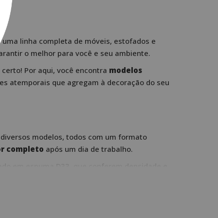
 uma linha completa de móveis, estofados e
garantir o melhor para você e seu ambiente.
 certo! Por aqui, você encontra
modelos
cores atemporais que agregam à decoração do seu
em diversos modelos, todos com um formato
or completo
após um dia de trabalho.
ofado em espuma D33, que conferem densidade e
maciça, pensados para trazer todo o aconchego e
iar um visual único e cheio de personalidade para