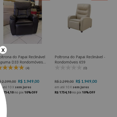
x
oltrona do Papai Reclinável
Poltrona do Papai Reclinável -
spuma D33 Rondomóveis
Rondomóveis 659
69
(4)
(0)
R$ 1.949,00
R$ 1.949,00
$ 2.399,00
R$ 2.299,00
m até
10
X
sem juros
em até
10
X
sem juros
$ 1754,10
no pix
10%OFF
R$ 1754,10
no pix
10%OFF