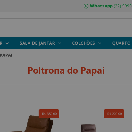
Whatsapp
(22) 9990
R
SALA DE JANTAR
COLCHÕES
QUARTO
PAPAI
Poltrona do Papai
R$ 350,00
R$ 200,00