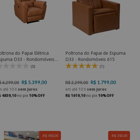
oltrona do Papai Elétrica
Poltrona do Papai de Espuma
spuma D33 - Rondomóveis
D33 - Rondomóveis 615
99
(0)
(1)
R$ 5.399,00
R$ 1.799,00
$ 6.299,00
R$ 2.299,00
m até
10
X
sem juros
em até
10
X
sem juros
$ 4859,10
no pix
10%OFF
R$ 1619,10
no pix
10%OFF
R$ 450,00
R$ 350,00