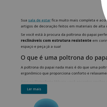
Sua
sala de estar
fica muito mais completa e aco
artigos de decoração feitos em materiais de alta 
Se você está à procura da poltrona do papai perf
reclináveis com estrutura resistente
em corin
espaço e peça já a sua!
O que é uma poltrona do pap
A poltrona do papai nada mais é do que uma poltr
ergonômico que proporciona conforto e relaxamen
Aqui na Eletroforte Móveis você encontra opçõe
molejo na medida certa. Além disso, contamos co
Ler mais
estabilidade que você merece.
Também contamos com uma linha cheia de confo
seu espaço. Confira toda a linha!