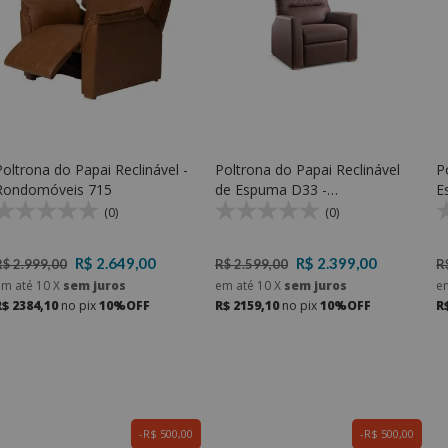
Poltrona do Papai Reclinável -
Poltrona do Papai Reclinável
P
Rondomóveis 715
de Espuma D33 -
E
Rondomóveis 759
7
(0)
(0)
R$ 2.649,00
R$ 2.399,00
R$ 2.999,00
R$ 2.599,00
R
em até
10
X
sem juros
em até
10
X
sem juros
e
R$ 2384,10
no pix
10%OFF
R$ 2159,10
no pix
10%OFF
R
R$ 500,00
R$ 500,00