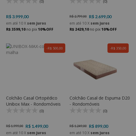
e Espuma D33 - Rondomóveis
Rondomóveis
(0)
(0)
R$ 3.999,00
R$ 2.699,00
R$ 2.799,00
em até
10
X
sem juros
em até
10
X
sem juros
R$ 3599,10
no pix
10%OFF
R$ 2429,10
no pix
10%OFF
R$ 500,00
R$ 350,00
Colchão Casal Ortopédico
Colchão Casal de Espuma D20
Unibox Max - Rondomóveis
- Rondomóveis
(0)
(0)
R$ 1.499,00
R$ 899,00
R$ 1.999,00
R$ 1.249,00
em até
10
X
sem juros
em até
10
X
sem juros