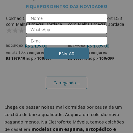
FIQUE POR DENTRO DAS NOVIDADES!
Colchão Casal Comfort D45
Colchão Casal Comfort D33
com Malha Especial Bordada
com Malha Especial Bordada
(0)
(0)
R$ 2.199,00
R$ 1.899,00
R$ 2.599,00
R$ 1.999,00
em até
10
X
sem juros
em até
10
X
sem juros
ENVIAR
R$ 1979,10
no pix
10%OFF
R$ 1709,10
no pix
10%OFF
Carregando ...
Chega de passar noites mal dormidas por causa de um
colchão de baixa qualidade. Adquira um colchão novo
pagando menos. Na Eletroforte Móveis, temos colchões
de casal em
modelos com espuma, ortopédico e