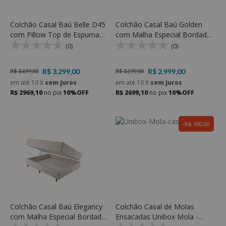
Colchão Casal Baú Belle D45
Colchão Casal Baú Golden
com Pillow Top de Espuma
com Malha Especial Bordada
D23 Soft e Espuma D45 -
e Espuma D33 - Rondomóveis
(0)
(0)
Rondomóveis
R$ 3.299,00
R$ 2.999,00
R$ 3.699,00
R$ 3.199,00
em até
10
X
sem juros
em até
10
X
sem juros
R$ 2969,10
no pix
10%OFF
R$ 2699,10
no pix
10%OFF
R$ 100,00
Colchão Casal Baú Elegancy
Colchão Casal de Molas
com Malha Especial Bordada
Ensacadas Unibox Mola -