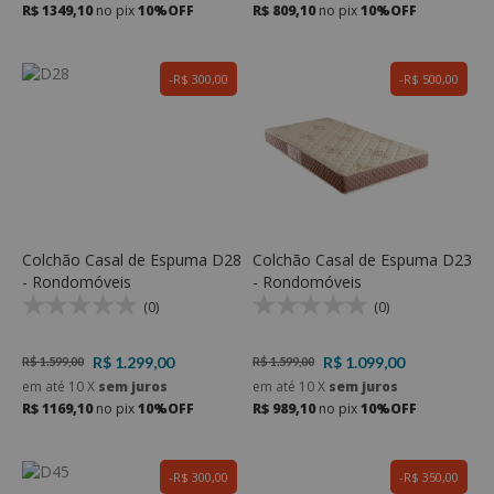
R$ 1349,10
no pix
10%OFF
R$ 809,10
no pix
10%OFF
R$ 300,00
R$ 500,00
Colchão Casal de Espuma D28
Colchão Casal de Espuma D23
- Rondomóveis
- Rondomóveis
(0)
(0)
R$ 1.299,00
R$ 1.099,00
R$ 1.599,00
R$ 1.599,00
em até
10
X
sem juros
em até
10
X
sem juros
R$ 1169,10
no pix
10%OFF
R$ 989,10
no pix
10%OFF
R$ 300,00
R$ 350,00