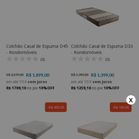
Colchão Casal de Espuma D45
Colchão Casal de Espuma D33
- Rondomóveis
- Rondomóveis
(0)
(0)
R$ 1.899,00
R$ 1.399,00
R$ 2.199,00
R$ 1.749,00
em até
10
X
sem juros
em até
10
X
sem juros
R$ 1709,10
no pix
10%OFF
R$ 1259,10
no pix
10%OFF
x
R$ 400,00
R$ 100,00