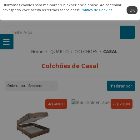
(22) 99909-3407
Ambiente Seguro
Utilizamos cookies para melhorar sua experiência online. Ao continuar
OK
navegando você aceita os termos sobre nossa
Política de Cookies
.
QUARTO
COLCHÕES
CASAL
Colchões de Casal
Filtrar por
Ordenar por:
R$ 400,00
R$ 200,00