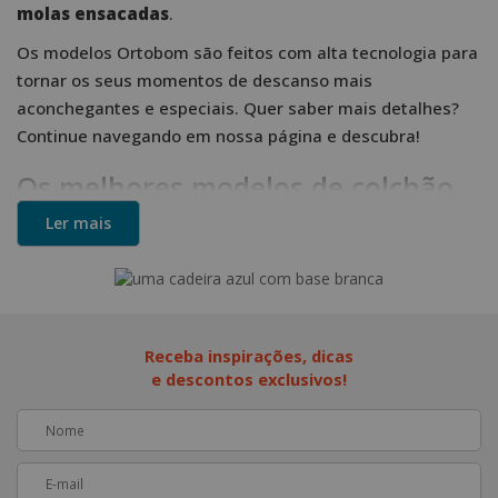
molas ensacadas
.
Os modelos Ortobom são feitos com alta tecnologia para
tornar os seus momentos de descanso mais
aconchegantes e especiais. Quer saber mais detalhes?
Continue navegando em nossa página e descubra!
Os melhores modelos de colchão
de casal estão na Eletroforte
Ler mais
Móveis
Não adianta procurar, os móveis com melhor custo-
benefício estão na Eletroforte Móveis. Contamos com
opções de colchões e
camas de casal
para deixar o seu
Receba inspirações, dicas
quarto elegante e confortável.
e descontos exclusivos!
Contamos com modelos de colchões de casal com
espumas de alta qualidade em diferentes níveis de
firmeza:
espumas D20, D33 e D45
. Mas não para por aí!