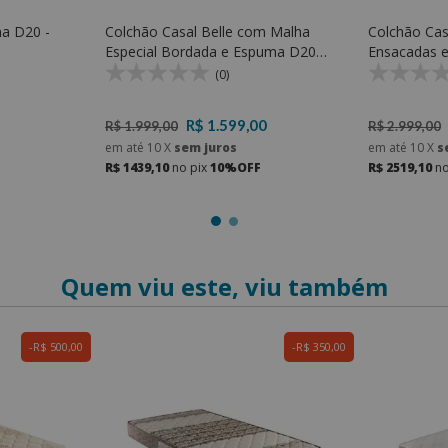
a D20 -
Colchão Casal Belle com Malha
Colchão Cas
Especial Bordada e Espuma D20
Ensacadas e
Soft
Top de Esp
(0)
R$ 1.599,00
R$ 1.999,00
R$ 2.999,00
em até
10
X
sem juros
em até
10
X
s
R$ 1439,10
no pix
10%OFF
R$ 2519,10
no
Quem viu este, viu também
R$ 500,00
R$ 350,00