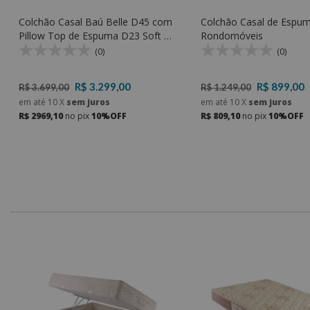
Colchão Casal Baú Belle D45 com
Colchão Casal de Espum
Pillow Top de Espuma D23 Soft e
Rondomóveis
Espuma D45 - Rondomóveis
(0)
(0)
R$ 3.299,00
R$ 899,00
R$ 3.699,00
R$ 1.249,00
em até
10
X
sem juros
em até
10
X
sem juros
R$ 2969,10
no pix
10%OFF
R$ 809,10
no pix
10%OFF
0