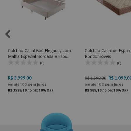
Colchão Casal Baú Elegancy com
Colchão Casal de Espum
Malha Especial Bordada e Espuma
Rondomóveis
D33 - Rondomóveis
(0)
(0)
R$ 3.999,00
R$ 1.099,0
R$ 1.599,00
em até
10
X
sem juros
em até
10
X
sem juros
R$ 3599,10
no pix
10%OFF
R$ 989,10
no pix
10%OFF