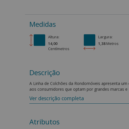
Medidas
Altura:
Largura:
14,00
1,38
Metro
s
Centímetro
s
Descrição
A Linha de Colchões da Rondomóveis apresenta um 
aos consumidores que optam por grandes marcas e
mercado. Seu design arrojado e atual é composto po
Ver descrição completa
para fazer das suas noites tranquilas e agradáveis.
O Colchão de espuma D23 é ideal para quem busca c
espuma de densidade D23, ele oferece maciez na med
Atributos
pessoa), proporcionando noites de sono mais agradáv