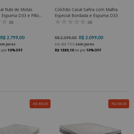
al Rubi de Molas
Colchão Casal Safira com Malha
 Espuma D33 e Pillow
Especial Bordada e Espuma D33
uma D23 Soft
(0)
(0)
R$ 2.799,00
R$ 2.099,00
R$ 2.399,00
em juros
em até
10
X
sem juros
 pix
10%OFF
R$ 1889,10
no pix
10%OFF
R$ 400,00
R$ 300,00