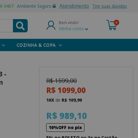
Atendimento
9-3407
Ambiente Seguro
Tire suas dúvidas
Bem vindo!
0
Minha conta
COZINHA & COPA
 -
R$ 1599,00
m
R$ 1099,00
10X
de
R$ 109,90
R$ 989,10
10%OFF no pix
5% no BOLETO ou 1x no Cartão