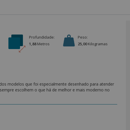
Profundidade:
Peso:
1,88
Metro
s
25,00
Kilograma
s
dos modelos que foi especialmente desenhado para atender
 sempre escolhem o que há de melhor e mais moderno no
r um conjunto de materiais diferenciados. Tudo foi pensando
onforto com excelente custo-benefício. Produzido com
ida certa, sendo indicado para pessoas de até 60 kg (por
eis e relaxantes.