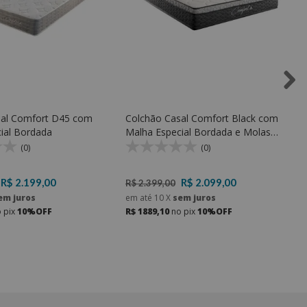
sal Comfort D45 com
Colchão Casal Comfort Black com
ial Bordada
Malha Especial Bordada e Molas
ensacadas e Espuma D33
(0)
(0)
R$ 2.199,00
R$ 2.099,00
R$ 2.399,00
em juros
em até
10
X
sem juros
 pix
10%OFF
R$ 1889,10
no pix
10%OFF