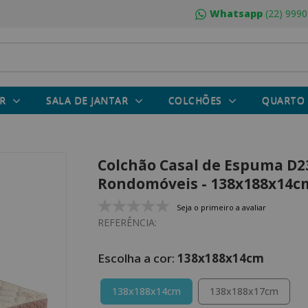
Whatsapp
(22) 9990
R
SALA DE JANTAR
COLCHÕES
QUARTO
Colchão Casal de Espuma D23
Rondomóveis - 138x188x14c
Seja o primeiro a avaliar
REFERÊNCIA:
138x188x14cm
138x188x14cm
138x188x17cm