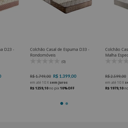
a D23 -
Colchão Casal de Espuma D33 -
Colchão Ca
Rondomóveis
Malha Espec
(0)
0
R$ 1.399,00
R$ 1.749,00
R$ 2.599,00
em até
10
X
sem juros
em até
10
X
s
R$ 1259,10
no pix
10%OFF
R$ 1979,10
no