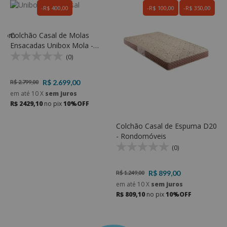
R$ 400,00
R$ 100,00
R$ 350,00
edom
Colchão Casal de Molas
C
Ensacadas Unibox Mola -
E
Rondomóveis
E
(0)
R$ 2.699,00
R$ 2.799,00
R
em até
10
X
sem juros
e
R$ 2429,10
no pix
10%OFF
R
Colchão Casal de Espuma D20
- Rondomóveis
(0)
R$ 899,00
R$ 1.249,00
em até
10
X
sem juros
R$ 809,10
no pix
10%OFF