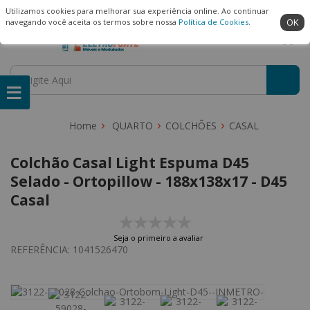
(22) 99909-3407
Ambiente Seguro
Utilizamos cookies para melhorar sua experiência online. Ao continuar
OK
navegando você aceita os termos sobre nossa
Política de Cookies
.
QUARTO
COLCHÕES
CASAL
Colchão Casal Light Espuma D45
Selado - Ortopillow - 188x138x17 - D45
Casal
Seja o primeiro a avaliar
REFERÊNCIA:
1041526470