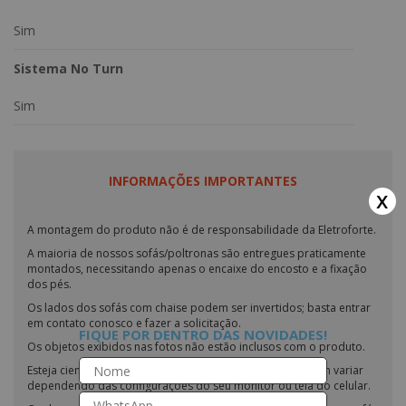
Sim
Sistema No Turn
Sim
INFORMAÇÕES IMPORTANTES
x
A montagem do produto não é de responsabilidade da Eletroforte.
A maioria de nossos sofás/poltronas são entregues praticamente
montados, necessitando apenas o encaixe do encosto e a fixação
dos pés.
Os lados dos sofás com chaise podem ser invertidos; basta entrar
em contato conosco e fazer a solicitação.
FIQUE POR DENTRO DAS NOVIDADES!
Os objetos exibidos nas fotos não estão inclusos com o produto.
Esteja ciente de que as cores dos nossos produtos podem variar
dependendo das configurações do seu monitor ou tela do celular.