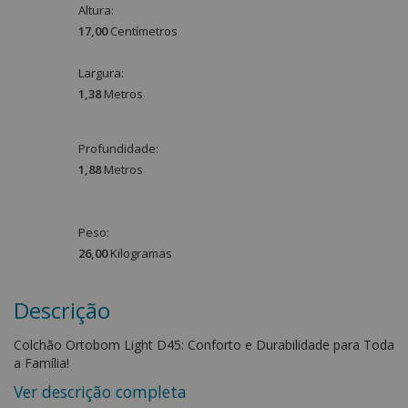
Altura:
17,00
Centímetro
s
Largura:
1,38
Metro
s
Profundidade:
1,88
Metro
s
Peso:
26,00
Kilograma
s
Descrição
Colchão Ortobom Light D45: Conforto e Durabilidade para Toda
a Família!
Ver descrição completa
O Colchão Ortobom Light D45 é a escolha perfeita para quem