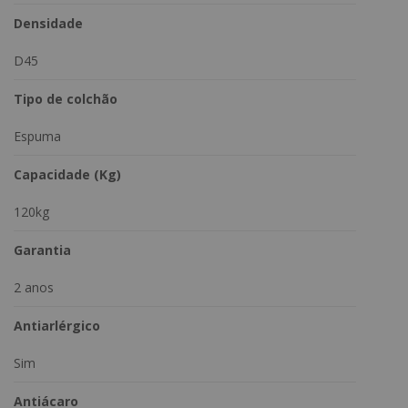
Largura: 138cm
Profundidade: 188cm
Densidade
Adquira o Colchão Ortobom Light D45 e experimente o
D45
conforto que sua família merece
Tipo de colchão
Espuma
Capacidade (Kg)
120kg
Garantia
2 anos
Antiarlérgico
Sim
Antiácaro