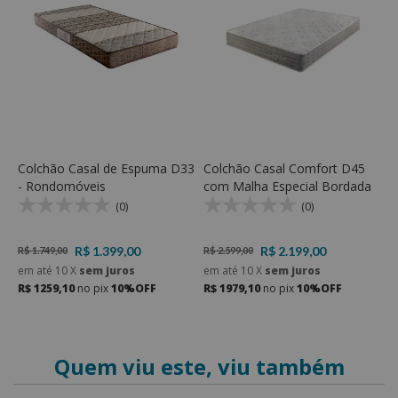
de
Colchão Casal de Espuma D33
Colchão Casal Comfort D45
C
op
- Rondomóveis
com Malha Especial Bordada
c
(0)
(0)
R$ 1.399,00
R$ 2.199,00
R$ 1.749,00
R$ 2.599,00
R
em até
10
X
sem juros
em até
10
X
sem juros
e
R$ 1259,10
no pix
10%OFF
R$ 1979,10
no pix
10%OFF
R
Quem viu este, viu também