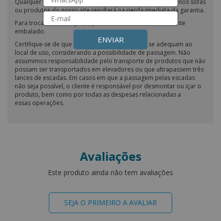
Qualquer tentativa de impermeabilização ou modificação nos sofás
ou produtos do nosso site resultará na perda imediata da garantia.
Para troca ou devolução, o produto deve estar devidamente
embalado.
ENVIAR
Certifique-se de que as dimensões do produto se adequam ao
local de uso, considerando a possibilidade de passagem. Não
assumimos responsabilidade pelo transporte de produtos que não
possam ser transportados em elevadores ou que ultrapassem três
lances de escadas. Em casos em que a passagem pelas escadas
não seja possível, o cliente é responsável por desmontar ou içar o
produto, bem como por todas as despesas relacionadas a
essas operações.
Avaliações
Este produto ainda não tem avaliações
SEJA O PRIMEIRO A AVALIAR