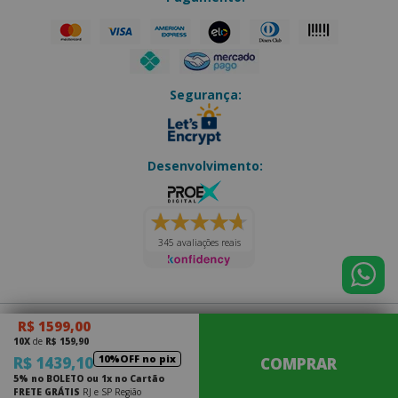
Segurança:
Desenvolvimento:
345 avaliações reais
R$ 1599,00
Eletro Forte
|
CNPJ: 14.202.073/0001-70
10X
de
R$ 159,90
Júlio Antônio Thurler, 163 - Olaria
|
Nova Friburgo - RJ
10%OFF no pix
R$ 1439,10
COMPRAR
CEP: 28.620-000
5% no BOLETO ou 1x no Cartão
FRETE GRÁTIS
RJ e SP Região