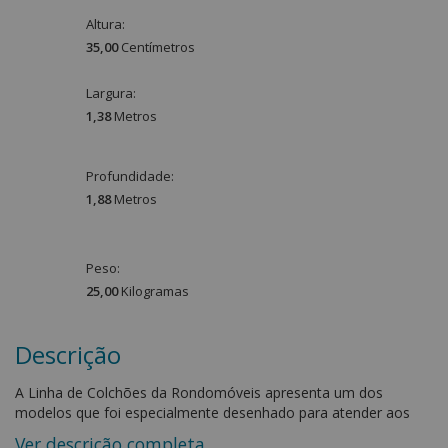
Altura:
35,00
Centímetro
s
Largura:
1,38
Metro
s
Profundidade:
1,88
Metro
s
Peso:
25,00
Kilograma
s
Descrição
A Linha de Colchões da Rondomóveis apresenta um dos
modelos que foi especialmente desenhado para atender aos
consumidores que optam por grandes marcas e sempre
Ver descrição completa