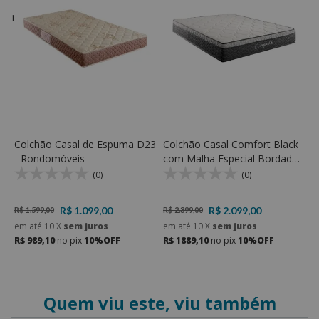
edom
C
c
M
R
e
R
Colchão Casal de Espuma D23
Colchão Casal Comfort Black
- Rondomóveis
com Malha Especial Bordada
e Molas ensacadas e Espuma
(0)
(0)
D33
R$ 1.099,00
R$ 2.099,00
R$ 1.599,00
R$ 2.399,00
em até
10
X
sem juros
em até
10
X
sem juros
R$ 989,10
no pix
10%OFF
R$ 1889,10
no pix
10%OFF
Quem viu este, viu também