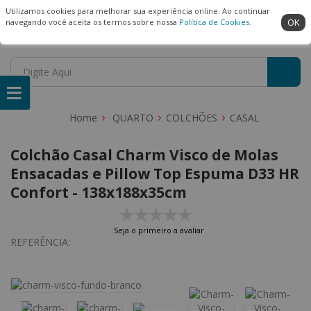
(22) 99909-3407
Ambiente Seguro
Utilizamos cookies para melhorar sua experiência online. Ao continuar
OK
navegando você aceita os termos sobre nossa
Política de Cookies
.
QUARTO
COLCHÕES
CASAL
Colchão Casal Charm Visco de Molas
Ensacadas e Pillow Top Espuma D33 HR
Confort - 138x188x35cm
Seja o primeiro a avaliar
REFERÊNCIA: