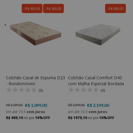
R$ 400,00
R$ 500,00
R$ 400,00
edom
C
D
D
R
e
R
Colchão Casal de Espuma D23
Colchão Casal Comfort D45
- Rondomóveis
com Malha Especial Bordada
(0)
(0)
R$ 1.099,00
R$ 2.199,00
R$ 1.599,00
R$ 2.599,00
em até
10
X
sem juros
em até
10
X
sem juros
R$ 989,10
no pix
10%OFF
R$ 1979,10
no pix
10%OFF