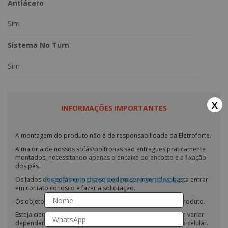
Antiácaro
Sim
Sistema No Turn
Sim
x
INFORMAÇÕES IMPORTANTES
A montagem do produto não é de responsabilidade da Eletroforte.
A maioria de nossos sofás/poltronas são entregues praticamente
montados, necessitando apenas o encaixe do encosto e a fixação
dos pés.
FIQUE POR DENTRO DAS NOVIDADES!
Os lados dos sofás com chaise podem ser invertidos; basta entrar
em contato conosco e fazer a solicitação.
Os objetos exibidos nas fotos não estão inclusos com o produto.
Esteja ciente de que as cores dos nossos produtos podem variar
dependendo das configurações do seu monitor ou tela do celular.