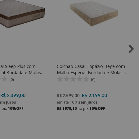
al Sleep Plus com
Colchão Casal Topázio Bege com
ial Bordada e Molas
Malha Especial Bordada e Molas
e Espuma D33
ensacadas e Espuma D33
(0)
(0)
R$ 2.399,00
R$ 2.199,00
R$ 2.599,00
em juros
em até
10
X
sem juros
 pix
10%OFF
R$ 1979,10
no pix
10%OFF