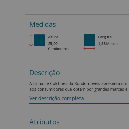
Medidas
Altura:
Largura:
25,00
1,38
Metro
s
Centímetro
s
Descrição
A Linha de Colchões da Rondomóveis apresenta um 
aos consumidores que optam por grandes marcas e
mercado. Seu design arrojado e atual é composto po
Ver descrição completa
para fazer das suas noites tranquilas e agradáveis.
Características:
- Molas ensacadas individualmente, média de 186 mo
Atributos
- Malha 100% em microfibra de poliéster, com toque s