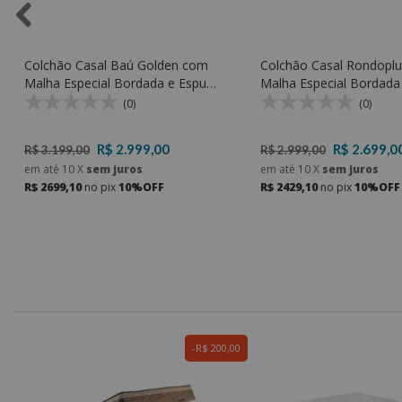
Colchão Casal Baú Golden com
Colchão Casal Rondopl
Malha Especial Bordada e Espuma
Malha Especial Bordad
D33 - Rondomóveis
D33 e Espuma D23 Soft
(0)
(0)
R$ 2.999,00
R$ 2.699,0
R$ 3.199,00
R$ 2.999,00
em até
10
X
sem juros
em até
10
X
sem juros
R$ 2699,10
no pix
10%OFF
R$ 2429,10
no pix
10%OFF
0
R$ 200,00