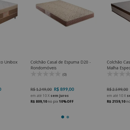
co Unibox
Colchão Casal de Espuma D20 -
Colchão Cas
Rondomóveis
Malha Espec
ensacadas 
(0)
0
R$ 899,00
R$ 1.249,00
R$ 2.599,00
em até
10
X
sem juros
em até
10
X
s
R$ 809,10
no pix
10%OFF
R$ 2159,10
no