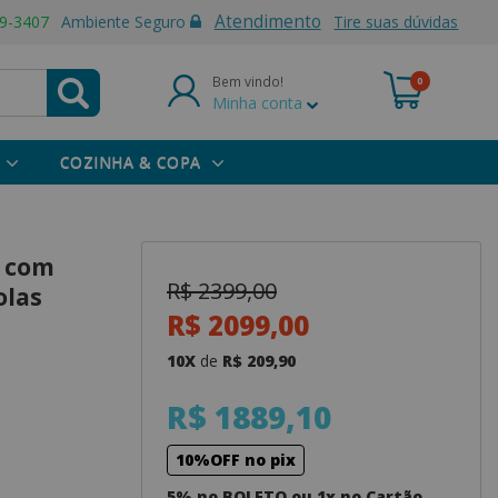
Atendimento
9-3407
Ambiente Seguro
Tire suas dúvidas
Bem vindo!
0
Minha conta
COZINHA & COPA
k com
R$ 2399,00
olas
R$ 2099,00
10X
de
R$ 209,90
R$ 1889,10
10%OFF no pix
5% no BOLETO ou 1x no Cartão