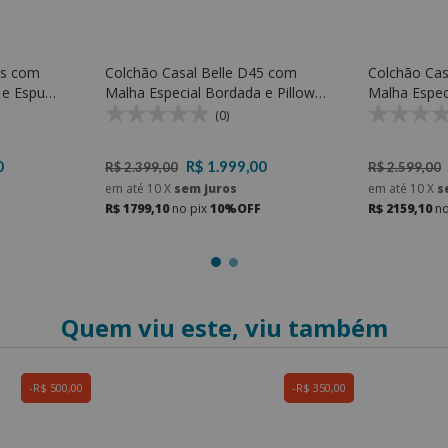
us com
Colchão Casal Belle D45 com
Colchão Cas
a e Espuma
Malha Especial Bordada e Pillow
Malha Espec
Top de Espuma D23 Soft
ensacadas 
(0)
0
R$ 1.999,00
R$ 2.399,00
R$ 2.599,00
em até
10
X
sem juros
em até
10
X
s
R$ 1799,10
no pix
10%OFF
R$ 2159,10
no
Quem viu este, viu também
R$ 500,00
R$ 350,00