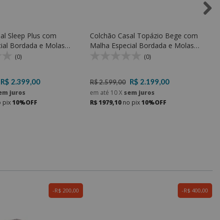
al Sleep Plus com
Colchão Casal Topázio Bege com
ial Bordada e Molas
Malha Especial Bordada e Molas
e Espuma D33
ensacadas e Espuma D33
(0)
(0)
R$ 2.399,00
R$ 2.199,00
R$ 2.599,00
em juros
em até
10
X
sem juros
 pix
10%OFF
R$ 1979,10
no pix
10%OFF
R$ 200,00
R$ 400,00