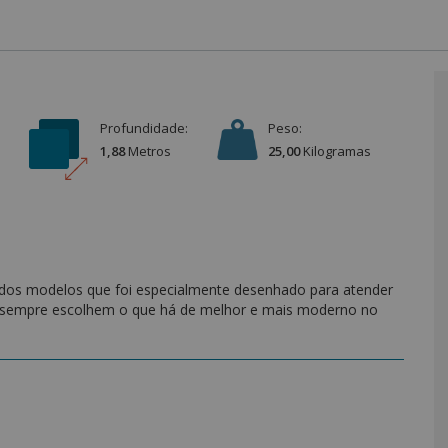
Profundidade:
Peso:
1,88
Metro
s
25,00
Kilograma
s
dos modelos que foi especialmente desenhado para atender
 sempre escolhem o que há de melhor e mais moderno no
r um conjunto de materiais diferenciados. Tudo foi pensando
las por m².
uave, excelente durabilidade e resistência à rugosidade.