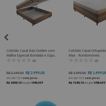
Colchão Casal Baú Golden com
Colchão Casal Ortopédi
Malha Especial Bordada e Espuma
Max - Rondomóveis
D33 - Rondomóveis
(0)
(0)
R$ 2.999,00
R$ 1.499,0
R$ 3.199,00
R$ 1.999,00
em até
10
X
sem juros
em até
10
X
sem juros
R$ 2699,10
no pix
10%OFF
R$ 1349,10
no pix
10%OFF