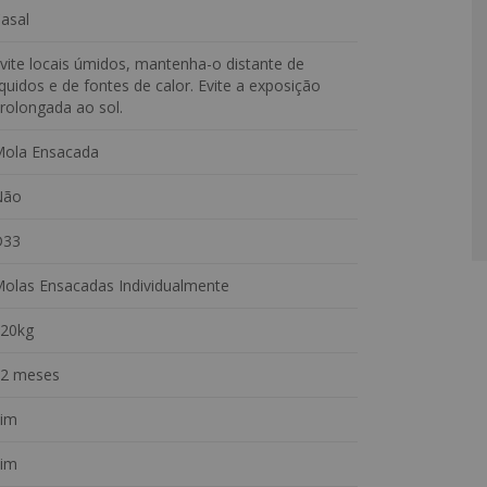
spuma D33, proporcionando excelente estabilidade e
asal
apante, evitando que o colchão deslize sobre o box.
vite locais úmidos, mantenha-o distante de
tido anti-horário com frequência.
íquidos e de fontes de calor. Evite a exposição
a legal.
rolongada ao sol.
ola Ensacada
Não
D33
olas Ensacadas Individualmente
20kg
2 meses
im
im