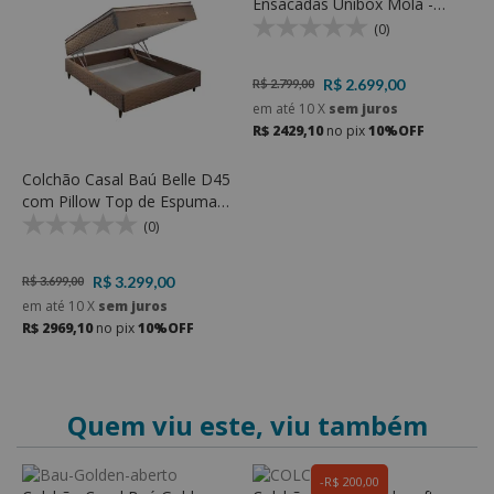
Ensacadas Unibox Mola -
R
Rondomóveis
(0)
R$ 2.699,00
R$ 2.799,00
R
em até
10
X
sem juros
e
R$ 2429,10
no pix
10%OFF
R
Colchão Casal Baú Belle D45
com Pillow Top de Espuma
D23 Soft e Espuma D45 -
(0)
Rondomóveis
R$ 3.299,00
R$ 3.699,00
em até
10
X
sem juros
R$ 2969,10
no pix
10%OFF
Quem viu este, viu também
R$ 200,00