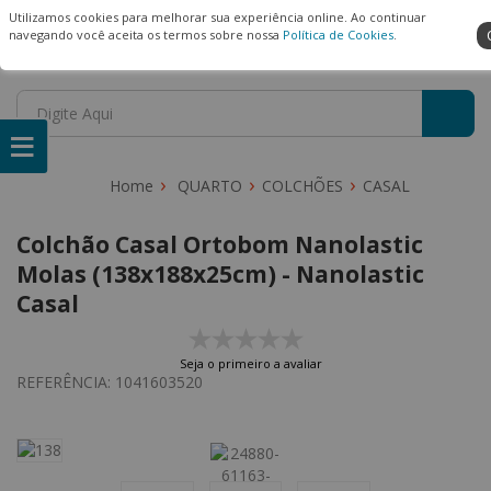
(22) 99909-3407
Ambiente Seguro
Utilizamos cookies para melhorar sua experiência online. Ao continuar
navegando você aceita os termos sobre nossa
Política de Cookies
.
QUARTO
COLCHÕES
CASAL
Colchão Casal Ortobom Nanolastic
Molas (138x188x25cm) - Nanolastic
Casal
Seja o primeiro a avaliar
REFERÊNCIA:
1041603520