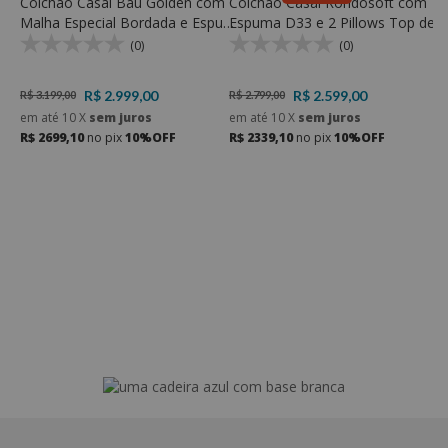
Colchão Casal Baú Golden com
Colchão Casal Rondosoft com
C
Malha Especial Bordada e Espuma
Espuma D33 e 2 Pillows Top de
c
D33 - Rondomóveis
Espuma D23 Soft
M
(0)
(0)
R$ 2.999,00
R$ 2.599,00
R$ 3.199,00
R$ 2.799,00
R
em até
10
X
sem juros
em até
10
X
sem juros
e
R$ 2699,10
no pix
10%OFF
R$ 2339,10
no pix
10%OFF
R
as