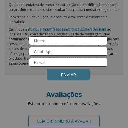
Qualquer tentativa de impermeabilização ou modificação nos sofás
ou produtos do nosso site resultará na perda imediata da garantia.
Para troca ou devolução, o produto deve estar devidamente
embalado.
FIQUE POR DENTRO DAS NOVIDADES!
Certifique-se de que as dimensões do produto se adequam ao
local de uso, considerando a possibilidade de passagem. Não
assumimos responsabilidade pelo transporte de produtos que não
possam ser transportados em elevadores ou que ultrapassem três
lances de escadas. Em casos em que a passagem pelas escadas
não seja possível, o cliente é responsável por desmontar ou içar o
produto, bem como por todas as despesas relacionadas a
essas operações.
ENVIAR
Avaliações
Este produto ainda não tem avaliações
SEJA O PRIMEIRO A AVALIAR