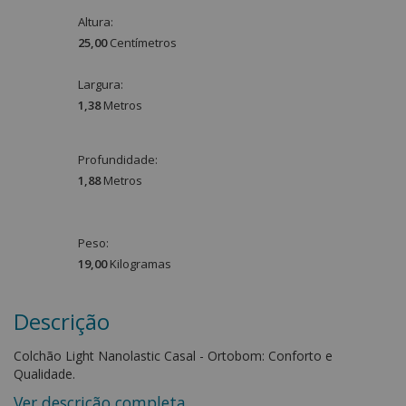
Altura:
25,00
Centímetro
s
Largura:
1,38
Metro
s
Profundidade:
1,88
Metro
s
Peso:
19,00
Kilograma
s
Descrição
Colchão Light Nanolastic Casal - Ortobom: Conforto e
Qualidade.
Ver descrição completa