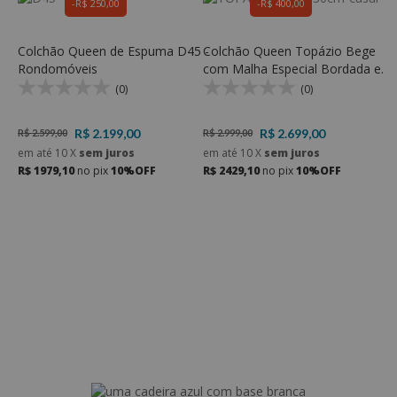
R$ 250,00
R$ 400,00
Colchão Queen de Espuma D45 -
Colchão Queen Topázio Bege
Rondomóveis
com Malha Especial Bordada e
Molas ensacadas e Espuma D33
(0)
(0)
R$ 2.199,00
R$ 2.699,00
R$ 2.599,00
R$ 2.999,00
em até
10
X
sem juros
em até
10
X
sem juros
R$ 1979,10
no pix
10%OFF
R$ 2429,10
no pix
10%OFF
C
M
M
D
R
e
R