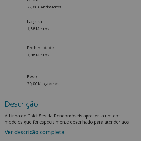
32,00
Centímetro
s
Largura:
1,58
Metro
s
Profundidade:
1,98
Metro
s
Peso:
30,00
Kilograma
s
Descrição
A Linha de Colchões da Rondomóveis apresenta um dos
modelos que foi especialmente desenhado para atender aos
consumidores que optam por grandes marcas e sempre
Ver descrição completa
escolhem o que há de melhor e mais moderno no mercado.
Seu design arrojado e atual é composto por um conjunto de