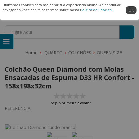
(22) 99909-3407
Ambiente Seguro
Utilizamos cookies para melhorar sua experiência online. Ao continuar
OK
navegando você aceita os termos sobre nossa
Política de Cookies
.
QUARTO
COLCHÕES
QUEEN SIZE
Colchão Queen Diamond com Molas
Ensacadas de Espuma D33 HR Confort -
158x198x32cm
Seja o primeiro a avaliar
REFERÊNCIA: