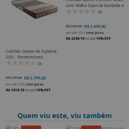
com Malha Especial Bordada e
E
Molas ensacadas e Espuma D33
e
(0)
R$ 2.499,00
R$ 2.899,00
R
em até
10
X
sem juros
e
R$ 2249,10
no pix
10%OFF
R
Colchão Queen de Espuma
D33 - Rondomóveis
(0)
R$ 1.799,00
R$ 1.999,00
em até
10
X
sem juros
R$ 1619,10
no pix
10%OFF
Quem viu este, viu também