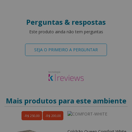
Perguntas & respostas
Este produto ainda não tem perguntas
SEJA O PRIMEIRO A PERGUNTAR
Mais produtos para este ambiente
R$ 250,00
R$ 200,00
Colchão Queen Comfort White
C