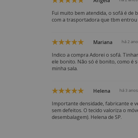
Angela
Fui muito bem atendida, o sofá é de
com a trasportadora que tbm entrou 
Mariana
há 2 an
Indico a compra Adorei o sofá. Tinha
ele bonito. Não só é bonito, como é s
minha sala.
Helena
há 3 anos
Importante densidade, fabricante e v
sem defeitos. O tecido valoriza o móve
desembalagem). Helena de SP.