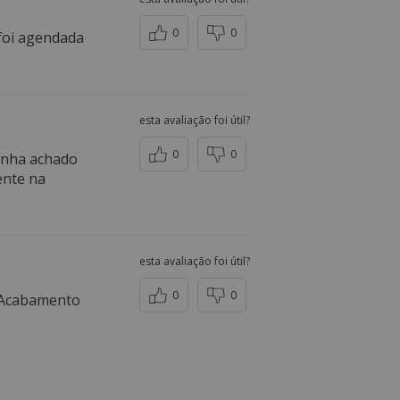
0
0
 foi agendada
esta avaliação foi útil?
0
0
tinha achado
ente na
esta avaliação foi útil?
0
0
. Acabamento