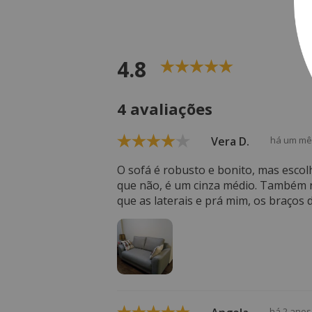
4.8
4 avaliações
Vera D.
há um mê
O sofá é robusto e bonito, mas escolh
que não, é um cinza médio. Também nã
que as laterais e prá mim, os braços 
há 2 anos