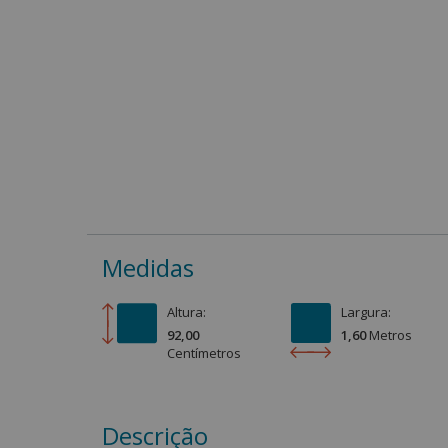
Medidas
Altura:
Largura:
92,00
1,60
Metro
s
Centímetro
s
Descrição