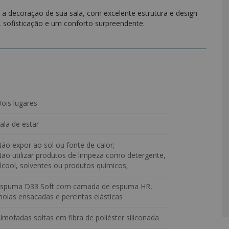
 a decoração de sua sala, com excelente estrutura e design
, sofisticação e um conforto surpreendente.
(alta resiliência), molas ensacadas e percintas elásticas.
iconada.
ois lugares
ala de estar
ão expor ao sol ou fonte de calor;
 contato e solicite o catálogo de cores completo!
ão utilizar produtos de limpeza como detergente,
lcool, solventes ou produtos químicos;
spuma D33 Soft com camada de espuma HR,
olas ensacadas e percintas elásticas
lmofadas soltas em fibra de poliéster siliconada