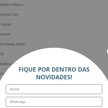
adeira Maçica
Espuma D33
 meses
Comum
lmofadas Soltas
50
adeira de Reflorestamento Tratada
FIQUE POR DENTRO DAS
2 lugares
NOVIDADES!
60 cm
ixo