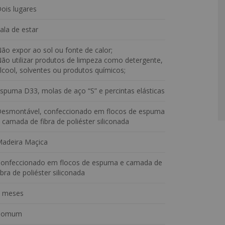
ois lugares
rmitindo uma personalização completa do seu conforto. Com
fibra de poliéster siliconada, o encosto se adapta às suas
ala de estar
essidade e desfrute de um apoio macio e aconchegante para
ão expor ao sol ou fonte de calor;
ão utilizar produtos de limpeza como detergente,
orto em mente. Com camadas de flocos de espuma e uma
lcool, solventes ou produtos químicos;
cem um apoio macio e envolvente para seus braços.
spuma D33, molas de aço “S” e percintas elásticas
ira maciça, que adicionam um toque de elegância e
ade disponíveis, você pode escolher o acabamento que melhor
estilo, esses pés em madeira maciça garantem um visual
esmontável, confeccionado em flocos de espuma
 camada de fibra de poliéster siliconada
adeira Maçica
onfeccionado em flocos de espuma e camada de
ibra de poliéster siliconada
 meses
Comum