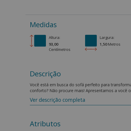
Medidas
Altura:
Largura:
93,00
1,50
Metro
s
Centímetro
s
Descrição
Você está em busca do sofá perfeito para transform
conforto? Não procure mais! Apresentamos a você o
melhores técnicas de fabricação e materiais de alta q
Ver descrição completa
Os assentos deste sofá são um convite ao relaxamen
percintas elásticas, criamos um equilíbrio perfeito e
corpo, enquanto a estrutura de molas e percintas pr
Atributos
assento excepcional.