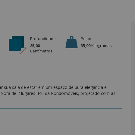
Profundidade:
Peso:
85,00
35,00
Kilograma
s
Centímetro
s
ar sua sala de estar em um espaço de pura elegância e
 Sofá de 2 lugares 440 da Rondomóveis, projetado com as
ualidade.
to absoluto. Utilizando espuma D-33, molas de aço S e
ntre suporte e maciez. Sente-se e sinta o conforto envolver seu
oporciona o suporte necessário para uma experiência de