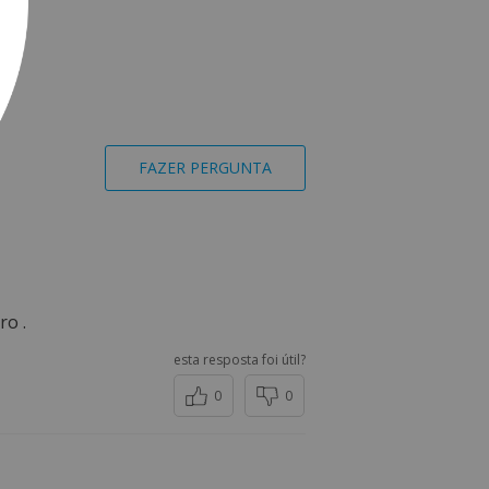
FAZER PERGUNTA
ro .
esta resposta foi útil?
0
0