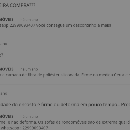
IRA COMPRA???
 MÓVEIS
há um ano
tsapp 22999093407 você consegue um descontinho a mais!
 ano
o?
 MÓVEIS
há um ano
 camada de fibra de poliéster siliconada. Firme na medida Certa e 
 ano
idade do encosto é firme ou deforma em pouco tempo... Prec
 MÓVEIS
há um ano
rme, e não deforma. Os sofás da rondomóveis são de extrema qualid
 whatsapp : 22999093407