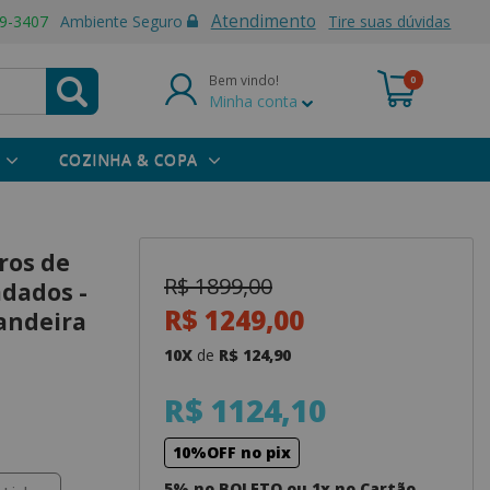
Atendimento
9-3407
Ambiente Seguro
Tire suas dúvidas
Bem vindo!
0
Minha conta
COZINHA & COPA
ros de
R$ 1899,00
dados -
R$ 1249,00
andeira
10X
de
R$ 124,90
R$ 1124,10
10%OFF no pix
5% no BOLETO ou 1x no Cartão