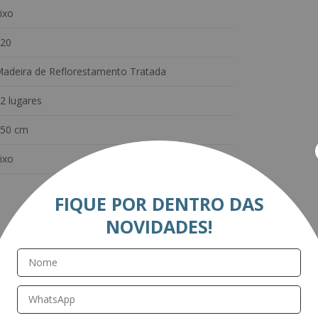
ixo
20
adeira de Reflorestamento Tratada
2 lugares
50 cm
ixo
FIQUE POR DENTRO DAS
NOVIDADES!
Avaliações
Este produto ainda não tem avaliações
SEJA O PRIMEIRO A AVALIAR