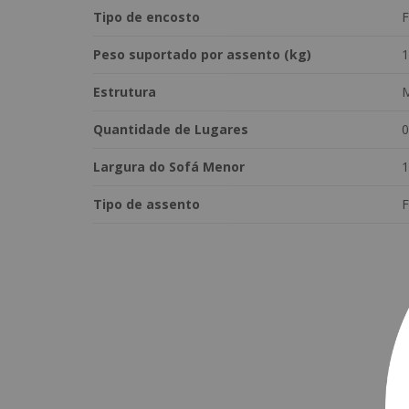
Tipo de encosto
F
Peso suportado por assento (kg)
1
Estrutura
M
Quantidade de Lugares
0
Largura do Sofá Menor
1
Tipo de assento
F