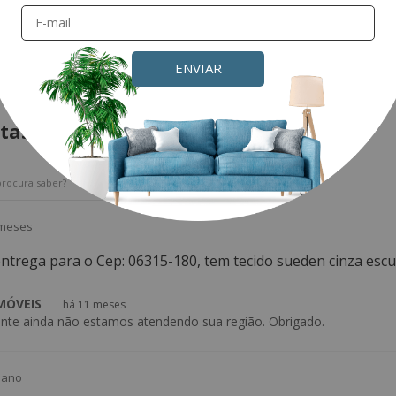
ENVIAR
Perguntas & respostas
tas
 meses
entrega para o Cep: 06315-180, tem tecido sueden cinza escu
 MÓVEIS
há 11 meses
mente ainda não estamos atendendo sua região. Obrigado.
 ano