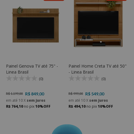
Painel Genova TV até 75" -
Painel Home Creta TV até 50"
P
Linea Brasil
- Linea Brasil
5
(0)
(0)
R$ 849,00
R$ 549,00
R$ 1.199,00
R$ 999,00
R
em até
10
X
sem juros
em até
10
X
sem juros
e
R$ 764,10
no pix
10%OFF
R$ 494,10
no pix
10%OFF
R