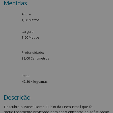
Medidas
Altura:
1,60
Metro
s
Largura:
1,60
Metro
s
Profundidade:
32,00
Centímetro
s
Peso:
42,80
Kilograma
s
Descrição
Descubra o Painel Home Dublin da Linea Brasil que foi
meticulosamente projetado para ser o epicentro de sofisticação