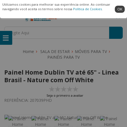
(22) 99909-3407
Ambiente Seguro
Utilizamos cookies para melhorar sua experiência online. Ao continuar
OK
navegando você aceita os termos sobre nossa
Política de Cookies
.
SALA DE ESTAR
MÓVEIS PARA TV
PAINÉIS PARA TV
Painel Home Dublin TV até 65" - Linea
Brasil - Nature com Off White
Seja o primeiro a avaliar
REFERÊNCIA:
207039PHD