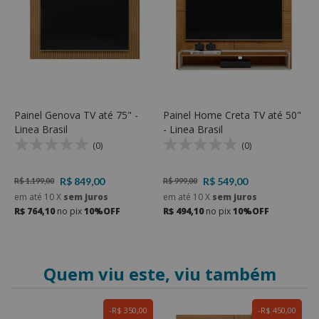
Painel Genova TV até 75" -
Painel Home Creta TV até 50"
P
Linea Brasil
- Linea Brasil
5
(0)
(0)
R$ 849,00
R$ 549,00
R$ 1.199,00
R$ 999,00
R
em até
10
X
sem juros
em até
10
X
sem juros
e
R$ 764,10
no pix
10%OFF
R$ 494,10
no pix
10%OFF
R
Quem viu este, viu também
R$ 350,00
R$ 450,00