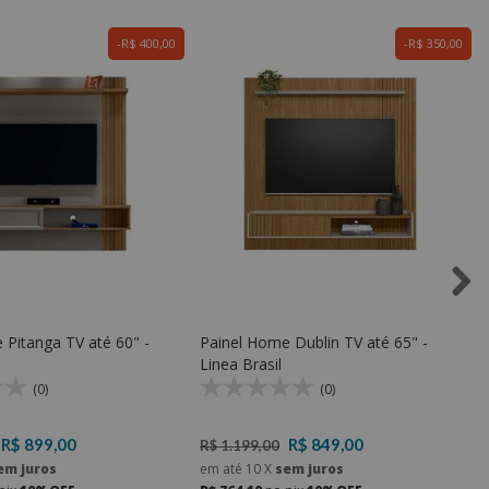
R$ 400,00
R$ 350,00
 Pitanga TV até 60" -
Painel Home Dublin TV até 65" -
Linea Brasil
(0)
(0)
R$ 899,00
R$ 849,00
R$ 1.199,00
em juros
em até
10
X
sem juros