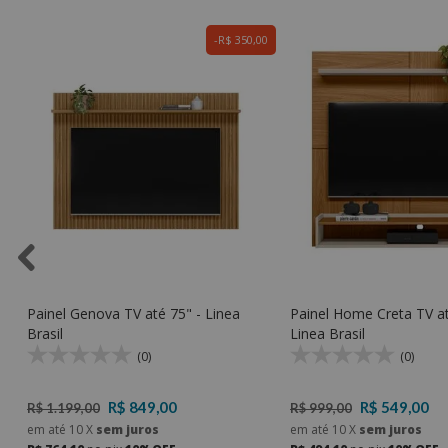
0
R$ 350,00
Painel Genova TV até 75" - Linea
Painel Home Creta TV at
Brasil
Linea Brasil
(0)
(0)
R$ 849,00
R$ 549,00
R$ 1.199,00
R$ 999,00
em até
10
X
sem juros
em até
10
X
sem juros