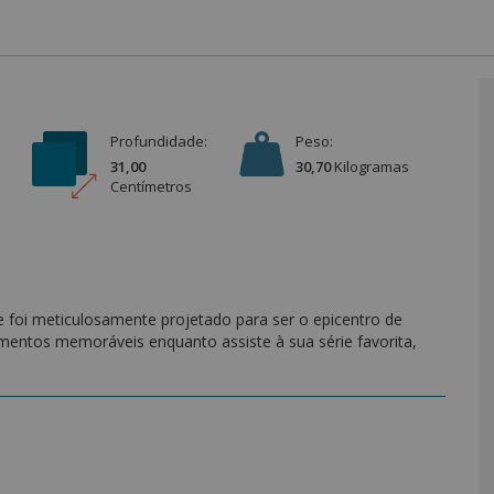
Profundidade:
Peso:
31,00
30,70
Kilograma
s
Centímetro
s
 foi meticulosamente projetado para ser o epicentro de
omentos memoráveis enquanto assiste à sua série favorita,
dade em cada detalhe.