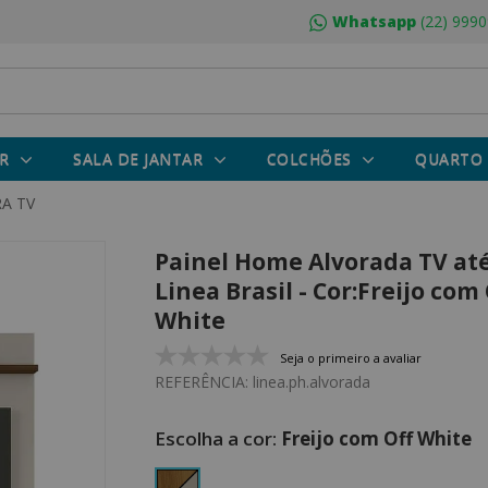
Whatsapp
(22) 9990
R
SALA DE JANTAR
COLCHÕES
QUARTO
RA TV
Painel Home Alvorada TV até
Linea Brasil - Cor:Freijo com 
White
Seja o primeiro a avaliar
REFERÊNCIA:
linea.ph.alvorada
Freijo com Off White