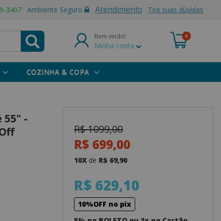
Atendimento
9-3407
Ambiente Seguro
Tire suas dúvidas
Bem vindo!
0
Minha conta
COZINHA & COPA
 55" -
R$ 1099,00
Off
R$ 699,00
10X
de
R$ 69,90
R$ 629,10
10%OFF no pix
5% no BOLETO ou 1x no Cartão