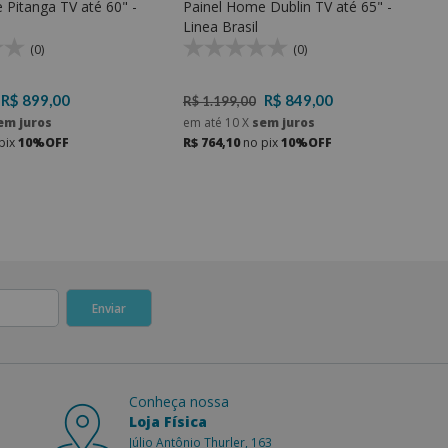
 Pitanga TV até 60" -
Painel Home Dublin TV até 65" -
Linea Brasil
(0)
(0)
R$ 899,00
R$ 849,00
R$ 1.199,00
em juros
em até
10
X
sem juros
pix
10%OFF
R$ 764,10
no pix
10%OFF
Conheça nossa
Loja Física
Júlio Antônio Thurler, 163