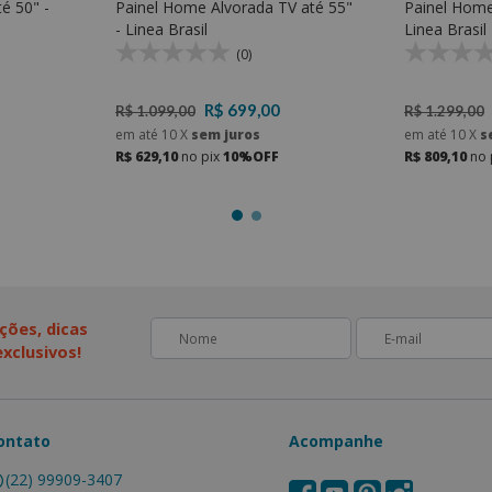
é 50" -
Painel Home Alvorada TV até 55"
Painel Home
- Linea Brasil
Linea Brasil
(0)
R$ 699,00
R$ 1.099,00
R$ 1.299,00
em até
10
X
sem juros
em até
10
X
s
R$ 629,10
no pix
10%OFF
R$ 809,10
no 
ções, dicas
xclusivos!
ontato
Acompanhe
(22) 99909-3407