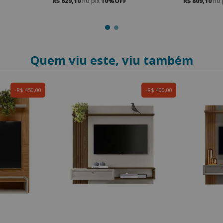
R$ 629,10
no pix
10%OFF
R$ 809,10
no 
Quem viu este, viu também
R$ 450,00
R$ 400,00