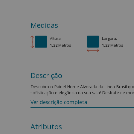
Medidas
Altura:
Largura:
1,32
Metro
s
1,33
Metro
s
Descrição
Descubra o Painel Home Alvorada da Linea Brasil que
sofisticação e elegância na sua sala! Desfrute de m
imerso em um ambiente que une beleza e funcionali
Ver descrição completa
Características:
- TV até 55 Polegadas;
- Painel com detalhes ripado na lateral;
Atributos
- Prateleira Superior de 25mm;