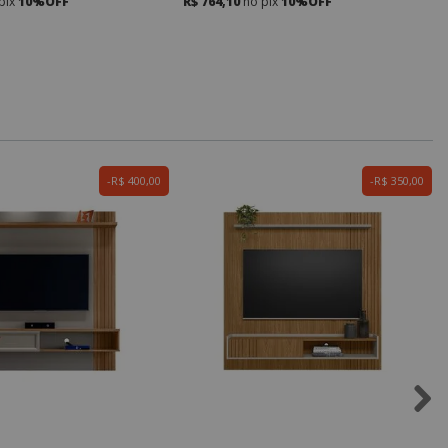
pix
10%OFF
R$ 764,10
no pix
10%OFF
R$ 400,00
R$ 350,00