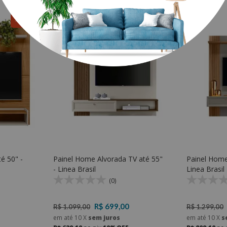
R$ 450,00
R$ 400,00
é 50" -
Painel Home Alvorada TV até 55"
Painel Home
- Linea Brasil
Linea Brasil
(0)
R$ 699,00
R$ 1.099,00
R$ 1.299,00
em até
10
X
sem juros
em até
10
X
s