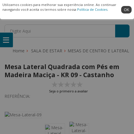
(22) 99909-3407
Ambiente Seguro
Utilizamos cookies para melhorar sua experiência online. Ao continuar
OK
navegando você aceita os termos sobre nossa
Política de Cookies
.
SALA DE ESTAR
MESAS DE CENTRO E LATERAL
Mesa Lateral Quadrada com Pés em
Madeira Maciça - KR 09 - Castanho
Seja o primeiro a avaliar
REFERÊNCIA: