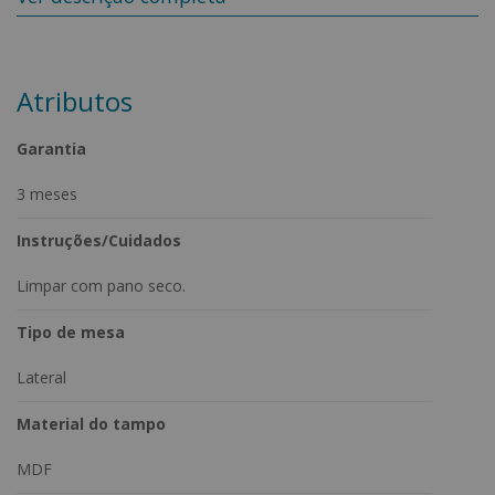
Características:
-Tampo de MDF laminado em madeira;
-Pés de madeira maciça.
Atributos
Medidas do Produto:
-Altura: 66 cm
Garantia
-Largura: 50 cm
-Profundidade: 50 cm
3 meses
*Objetos além do anunciado não estão inclusos.*
Instruções/Cuidados
*Variações Disponíveis: Amêndoa, Imbuia Mel , Castanho e Off
White."
Limpar com pano seco.
Tipo de mesa
Lateral
Material do tampo
MDF