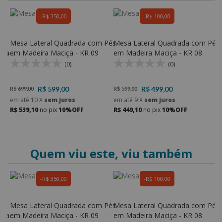
R$ 350,00
R$ 100,00
Mesa Lateral Quadrada com Pés
Mesa Lateral Quadrada com Pés
M
ira
em Madeira Maciça - KR 09
em Madeira Maciça - KR 08
e
(0)
(0)
R$ 599,00
R$ 499,00
R$ 699,00
R$ 599,00
R
em até
10
X
sem juros
em até
9
X
sem juros
e
R$ 539,10
no pix
10%OFF
R$ 449,10
no pix
10%OFF
R
Quem viu este, viu também
R$ 350,00
R$ 100,00
Mesa Lateral Quadrada com Pés
Mesa Lateral Quadrada com Pés
M
ira
em Madeira Maciça - KR 09
em Madeira Maciça - KR 08
e