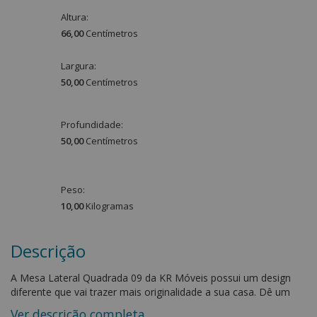
Altura:
66,00
Centímetro
s
Largura:
50,00
Centímetro
s
Profundidade:
50,00
Centímetro
s
Peso:
10,00
Kilograma
s
Descrição
A Mesa Lateral Quadrada 09 da KR Móveis possui um design
diferente que vai trazer mais originalidade a sua casa. Dê um
toque de classe e elegância para sua sala de estar!
Ver descrição completa