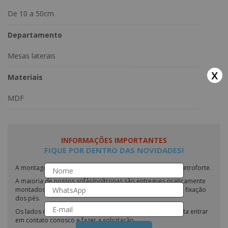
De 10 a 50cm
Departamento
Mesas laterais
x
Materiais
MDF
INFORMAÇÕES IMPORTANTES
FIQUE POR DENTRO DAS NOVIDADES!
A montagem do produto não é de responsabilidade da Eletroforte.
A maioria de nossos sofás/poltronas são entregues praticamente
montados, necessitando apenas o encaixe do encosto e a fixação
dos pés.
Os lados dos sofás com chaise podem ser invertidos; basta entrar
em contato conosco e fazer a solicitação.