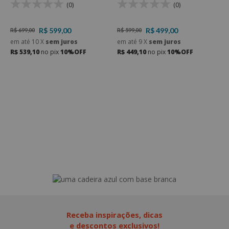
(0)
(0)
R$ 599,00
R$ 499,00
R$ 699,00
R$ 599,00
R
em até
10
X
sem juros
em até
9
X
sem juros
e
R$ 539,10
no pix
10%OFF
R$ 449,10
no pix
10%OFF
R
Receba inspirações, dicas
e descontos exclusivos!