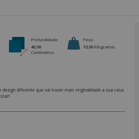
Profundidade:
Peso:
s
40,00
10,00
Kilograma
s
Centímetro
s
esign diferente que vai trazer mais originalidade a sua casa.
star!