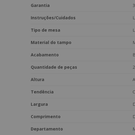
-Altura: 50 cm
Garantia
3
-Largura: 40 cm
-Profundidade: 40 cm
Instruções/Cuidados
L
*Objetos além do anunciado não estão inclusos.*
Tipo de mesa
L
*Variações Disponíveis: Amêndoa, Imbuia Mel , Casta
Material do tampo
Acabamento
B
Quantidade de peças
2
Altura
A
Tendência
C
Largura
D
Comprimento
D
Departamento
M