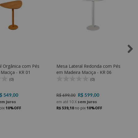
l Orgânica com Pés
Mesa Lateral Redonda com Pés
Maciça - KR 01
em Madeira Maciça - KR 06
(0)
(0)
$ 549,00
R$ 599,00
R$ 699,00
em juros
em até
10
X
sem juros
pix
10%OFF
R$ 539,10
no pix
10%OFF