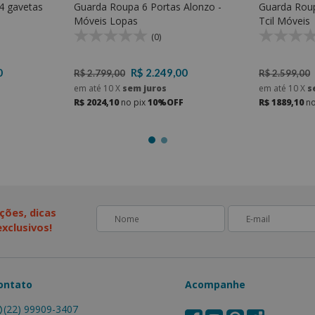
4 gavetas
Guarda Roupa 6 Portas Alonzo -
Guarda Roupa
Móveis Lopas
Tcil Móveis
(0)
0
R$ 2.249,00
R$ 2.799,00
R$ 2.599,00
em até
10
X
sem juros
em até
10
X
s
R$ 2024,10
no pix
10%OFF
R$ 1889,10
no
ções, dicas
xclusivos!
ontato
Acompanhe
(22) 99909-3407