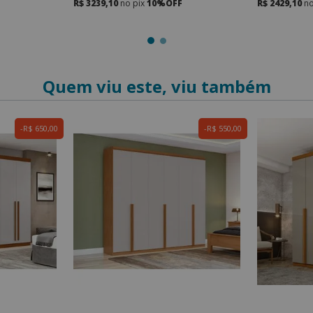
R$ 3239,10
no pix
10%OFF
R$ 2429,10
no
Quem viu este, viu também
R$ 650,00
R$ 550,00