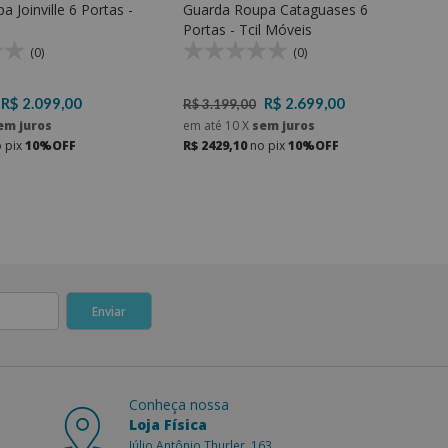
 Joinville 6 Portas -
Guarda Roupa Cataguases 6
Portas - Tcil Móveis
(0)
(0)
R$ 2.099,00
R$ 2.699,00
R$ 3.199,00
em juros
em até
10
X
sem juros
 pix
10%OFF
R$ 2429,10
no pix
10%OFF
Conheça nossa
Loja Física
Júlio Antônio Thurler, 163