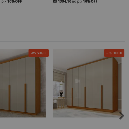
 pix
10%OFF
R$ 1394,10
no pix
10%OFF
R$ 500,00
R$ 500,00