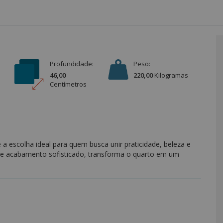
Profundidade:
Peso:
46,00
220,00
Kilograma
s
Centímetro
s
a escolha ideal para quem busca unir praticidade, beleza e
 acabamento sofisticado, transforma o quarto em um
e MDF de alta qualidade, garante resistência, durabilidade e
 conta com distribuição inteligente, permitindo organizar
u ambiente sempre em ordem."