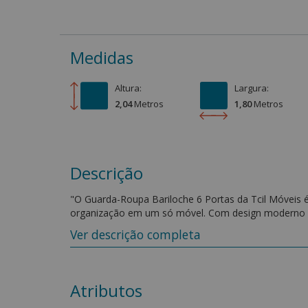
Medidas
Altura:
Largura:
2,04
Metro
s
1,80
Metro
s
Descrição
"O Guarda-Roupa Bariloche 6 Portas da Tcil Móveis é 
organização em um só móvel. Com design moderno e
espaço mais elegante e acolhedor. Produzido em MDP 
Ver descrição completa
acabamento impecável. Além de amplo espaço interno,
roupas e acessórios de forma prática, deixando se
Características:
Atributos