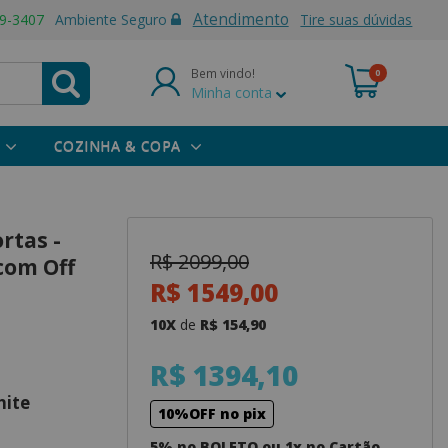
Atendimento
9-3407
Ambiente Seguro
Tire suas dúvidas
Bem vindo!
0
Minha conta
COZINHA & COPA
rtas -
R$ 2099,00
com Off
R$ 1549,00
10X
de
R$ 154,90
R$ 1394,10
ite
10%OFF no pix
5% no BOLETO ou 1x no Cartão