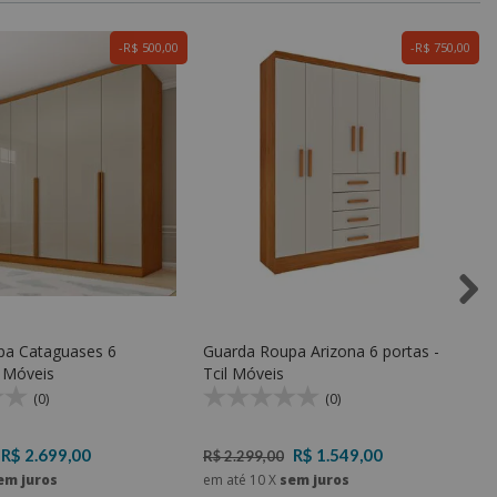
R$ 500,00
R$ 750,00
pa Cataguases 6
Guarda Roupa Arizona 6 portas -
l Móveis
Tcil Móveis
(0)
(0)
R$ 2.699,00
R$ 1.549,00
R$ 2.299,00
em juros
em até
10
X
sem juros