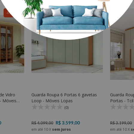
R$ 1.000,00
R$ 500,00
de Vidro
Guarda Roupa 6 Portas 6 gavetas
Guarda Rou
Loop - Móveis Lopas
Portas - Tci
(0)
0
R$ 3.599,00
R$ 4.099,00
R$ 3.199,00
em até
10
X
sem juros
em até
10
X
s