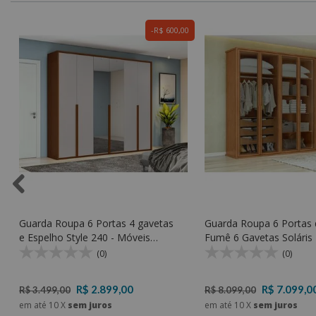
0
R$ 600,00
Guarda Roupa 6 Portas 4 gavetas
Guarda Roupa 6 Portas 
e Espelho Style 240 - Móveis
Fumê 6 Gavetas Soláris - Móveis
Lopas
Lopas
(0)
(0)
R$ 2.899,00
R$ 7.099,0
R$ 3.499,00
R$ 8.099,00
em até
10
X
sem juros
em até
10
X
sem juros