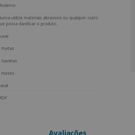
modelo dispõe ainda de espaço para roupas longas e sapatos,
Moderno
ompacto, funcional e elegante, é ideal para quem busca um
unca utilize materiais abrasivos ou qualquer outro
ue possa danificar o produto.
uxar
 Portas
 Gavetas
 meses.
asal
MDF
Avaliações