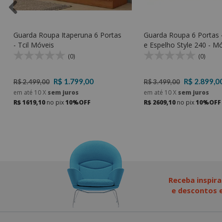
Guarda Roupa Itaperuna 6 Portas
Guarda Roupa 6 Portas 
- Tcil Móveis
e Espelho Style 240 - M
Lopas
(0)
(0)
R$ 1.799,00
R$ 2.899,0
R$ 2.499,00
R$ 3.499,00
em até
10
X
sem juros
em até
10
X
sem juros
R$ 1619,10
no pix
10%OFF
R$ 2609,10
no pix
10%OFF
Receba inspira
e descontos e