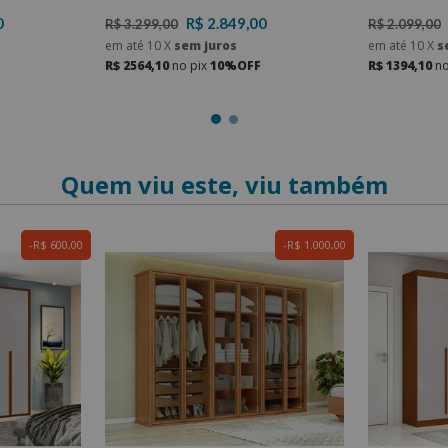
0
R$ 2.849,00
R$ 3.299,00
R$ 2.099,00
em até
10
X
sem juros
em até
10
X
s
R$ 2564,10
no pix
10%OFF
R$ 1394,10
no
Quem viu este, viu também
R$ 600,00
R$ 1.000,00