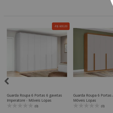
0
R$ 600,00
Guarda Roupa 6 Portas 6 gavetas
Guarda Roupa 6 Portas 
Imperatore - Móveis Lopas
Móveis Lopas
(0)
(0)