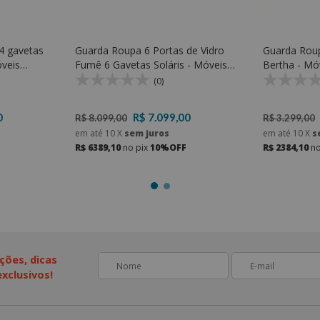
4 gavetas
Guarda Roupa 6 Portas de Vidro
Guarda Roup
óveis
Fumê 6 Gavetas Soláris - Móveis
Bertha - Mó
Lopas
(0)
0
R$ 7.099,00
R$ 8.099,00
R$ 3.299,00
em até
10
X
sem juros
em até
10
X
s
R$ 6389,10
no pix
10%OFF
R$ 2384,10
no
ções, dicas
xclusivos!