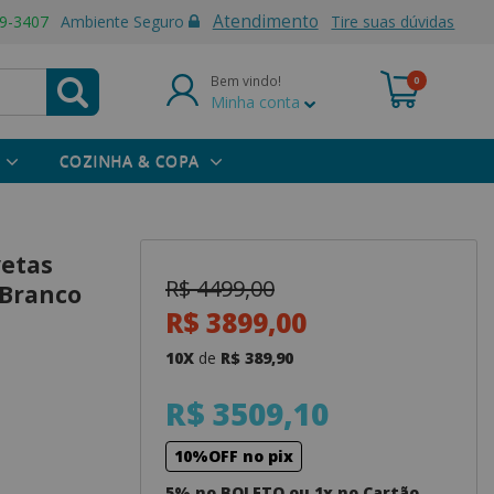
Atendimento
9-3407
Ambiente Seguro
Tire suas dúvidas
Bem vindo!
0
Minha conta
COZINHA & COPA
vetas
R$ 4499,00
 Branco
R$ 3899,00
10X
de
R$ 389,90
R$ 3509,10
10%OFF no pix
5% no BOLETO ou 1x no Cartão