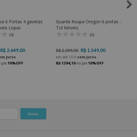
a 6 Portas 4 gavetas
Guarda Roupa Oregon 6 portas -
veis Lopas
Tcil Móveis
(0)
(0)
R$ 2.649,00
R$ 1.549,00
R$ 2.099,00
em juros
em até
10
X
sem juros
 pix
10%OFF
R$ 1394,10
no pix
10%OFF