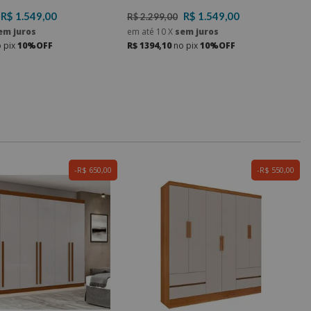
R$ 1.549,00
R$ 1.549,00
R$ 2.299,00
em juros
em até
10
X
sem juros
 pix
10%OFF
R$ 1394,10
no pix
10%OFF
R$ 650,00
R$ 550,00