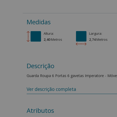
Medidas
Altura:
Largura:
2,40
Metro
s
2,74
Metro
s
Descrição
Guarda Roupa 6 Portas 6 gavetas Imperatore - Móve
O Guarda-Roupa Imperatore 6 Portas e 6 Gavetas da 
Ver descrição completa
resistência e funcionalidade. Seu design moderno e
sofisticação e praticidade ao dia a dia. Produzido
excelente qualidade. Possui amplo espaço interno, 
organizados. As gavetas com corrediças telescópica
Atributos
Conta com puxadores em MDF de 1 metro, que agreg