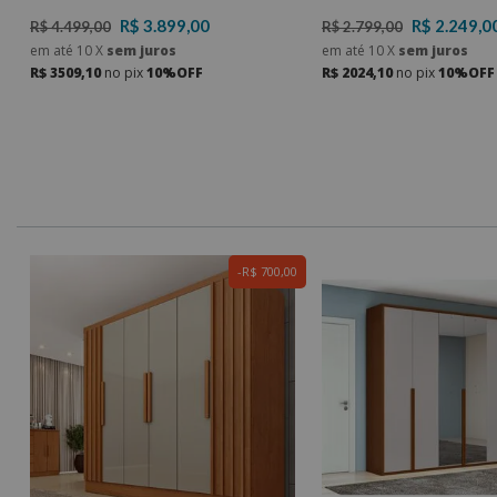
R$ 3.899,00
R$ 2.249,0
R$ 4.499,00
R$ 2.799,00
em até
10
X
sem juros
em até
10
X
sem juros
R$ 3509,10
no pix
10%OFF
R$ 2024,10
no pix
10%OFF
0
R$ 700,00