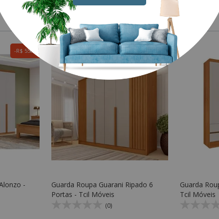
Mais produtos para este ambiente
R$ 550,00
R$ 450,00
Alonzo -
Guarda Roupa Guarani Ripado 6
Guarda Roup
Portas - Tcil Móveis
Tcil Móveis
(0)