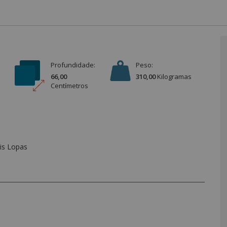
Profundidade:
Peso:
66,00
310,00
Kilograma
s
Centímetro
s
is Lopas
Móveis Lopas é a combinação perfeita entre elegância,
 acabamento refinado transformam o ambiente, trazendo mais
 100% em MDF com chapas de 15mm, garante alta durabilidade e
ideal para manter roupas e acessórios sempre bem
s proporcionam deslizamento suave e maior conforto no uso.
am charme e facilidade ao manuseio. Suas dobradiças slow