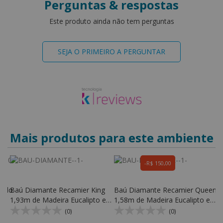
Perguntas & respostas
Este produto ainda não tem perguntas
SEJA O PRIMEIRO A PERGUNTAR
Mais produtos para este ambiente
R$ 150,00
fado
Baú Diamante Recamier King
Baú Diamante Recamier Queen
B
1,93m de Madeira Eucalipto e
1,58m de Madeira Eucalipto e
1
Espuma D28 - Kr Móveis
Espuma D28 - Kr Móveis
E
(0)
(0)