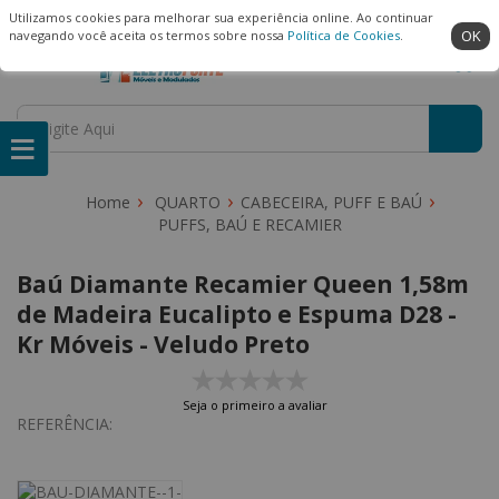
(22) 99909-3407
Ambiente Seguro
Utilizamos cookies para melhorar sua experiência online. Ao continuar
OK
navegando você aceita os termos sobre nossa
Política de Cookies
.
QUARTO
CABECEIRA, PUFF E BAÚ
PUFFS, BAÚ E RECAMIER
Baú Diamante Recamier Queen 1,58m
de Madeira Eucalipto e Espuma D28 -
Kr Móveis - Veludo Preto
Seja o primeiro a avaliar
REFERÊNCIA: