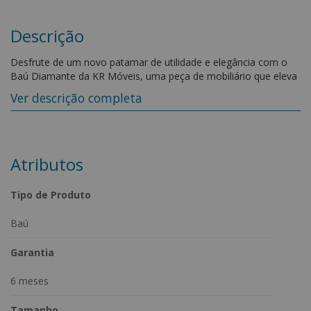
Descrição
Desfrute de um novo patamar de utilidade e elegância com o
Baú Diamante da KR Móveis, uma peça de mobiliário que eleva
o conceito de armazenamento a outro nível. Este baú versátil
Ver descrição completa
oferece espaço amplo e funcionalidade superior, sendo a
solução perfeita para organizar roupas, sapatos, brinquedos
das crianças e muito mais.
Características:
Atributos
-Estrutura em madeira de eucalipto tratado e reflorestado.
-Espuma D28.
Tipo de Produto
Medidas do Produto:
Baú
-Altura: 47 cm
-Profundidade: 48 cm
Garantia
- Largura: 158 cm
6 meses
Também disponível em nosso site nas larguras : 88 cm / 138 cm
/ 193 cm
Tamanho