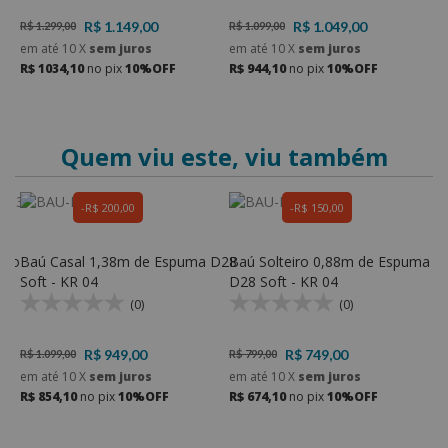
R$ 1.149,00
R$ 1.049,00
R$ 1.299,00
R$ 1.099,00
R
em até
10
X
sem juros
em até
10
X
sem juros
e
R$ 1034,10
no pix
10%OFF
R$ 944,10
no pix
10%OFF
R
Quem viu este, viu também
R$ 200,00
R$ 150,00
ado
Baú Casal 1,38m de Espuma D28
Baú Solteiro 0,88m de Espuma
P
Soft - KR 04
D28 Soft - KR 04
E
(0)
(0)
R$ 949,00
R$ 749,00
R$ 1.099,00
R$ 799,00
R
em até
10
X
sem juros
em até
10
X
sem juros
e
R$ 854,10
no pix
10%OFF
R$ 674,10
no pix
10%OFF
R