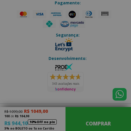
Pagamento:
Segurança:
Desenvolvimento:
343 avaliações reais
R$ 1049,00
R$ 1099,00
Eletro Forte
|
CNPJ: 14.202.073/0001-70
10X
de
R$ 104,90
Júlio Antônio Thurler, 163 - Olaria
|
Nova Friburgo - RJ
10%OFF no pix
R$ 944,10
COMPRAR
CEP: 28.620-000
5% no BOLETO ou 1x no Cartão