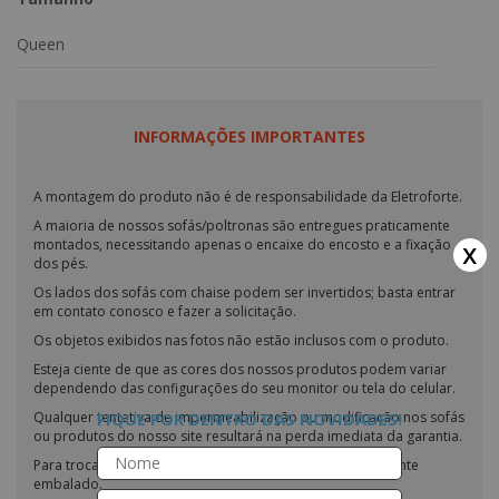
Queen
INFORMAÇÕES IMPORTANTES
A montagem do produto não é de responsabilidade da Eletroforte.
A maioria de nossos sofás/poltronas são entregues praticamente
x
montados, necessitando apenas o encaixe do encosto e a fixação
dos pés.
Os lados dos sofás com chaise podem ser invertidos; basta entrar
em contato conosco e fazer a solicitação.
Os objetos exibidos nas fotos não estão inclusos com o produto.
Esteja ciente de que as cores dos nossos produtos podem variar
dependendo das configurações do seu monitor ou tela do celular.
FIQUE POR DENTRO DAS NOVIDADES!
Qualquer tentativa de impermeabilização ou modificação nos sofás
ou produtos do nosso site resultará na perda imediata da garantia.
Para troca ou devolução, o produto deve estar devidamente
embalado.