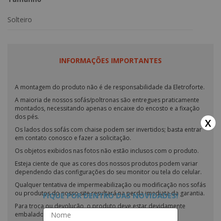
Solteiro
INFORMAÇÕES IMPORTANTES
A montagem do produto não é de responsabilidade da Eletroforte.
A maioria de nossos sofás/poltronas são entregues praticamente
montados, necessitando apenas o encaixe do encosto e a fixação
dos pés.
x
Os lados dos sofás com chaise podem ser invertidos; basta entrar
em contato conosco e fazer a solicitação.
Os objetos exibidos nas fotos não estão inclusos com o produto.
Esteja ciente de que as cores dos nossos produtos podem variar
dependendo das configurações do seu monitor ou tela do celular.
Qualquer tentativa de impermeabilização ou modificação nos sofás
ou produtos do nosso site resultará na perda imediata da garantia.
FIQUE POR DENTRO DAS NOVIDADES!
Para troca ou devolução, o produto deve estar devidamente
embalado.