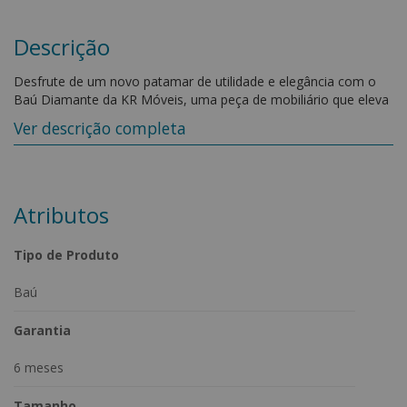
Descrição
Desfrute de um novo patamar de utilidade e elegância com o
Baú Diamante da KR Móveis, uma peça de mobiliário que eleva
o conceito de armazenamento a outro nível. Este baú versátil
Ver descrição completa
oferece espaço amplo e funcionalidade superior, sendo a
solução perfeita para organizar roupas, sapatos, brinquedos
das crianças e muito mais.
Características:
Atributos
-Estrutura em madeira de eucalipto tratado e reflorestado.
-Espuma D28.
Tipo de Produto
Medidas do Produto:
Baú
-Altura: 47 cm
-Profundidade: 48 cm
Garantia
- Largura: 88 cm
6 meses
Também disponível em nosso site nas larguras : 138 cm / 158
cm / 193 cm
Tamanho