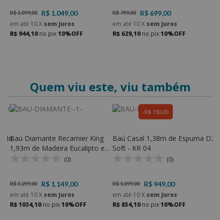
R$ 1.049,00
R$ 699,00
R$ 1.099,00
R$ 799,00
R
em até
10
X
sem juros
em até
10
X
sem juros
e
R$ 944,10
no pix
10%OFF
R$ 629,10
no pix
10%OFF
R
Quem viu este, viu também
R$ 150,00
fado
Baú Diamante Recamier King
Baú Casal 1,38m de Espuma D28
B
1,93m de Madeira Eucalipto e
Soft - KR 04
M
Espuma D28 - Kr Móveis
S
(0)
(0)
R$ 1.149,00
R$ 949,00
R$ 1.299,00
R$ 1.099,00
R
em até
10
X
sem juros
em até
10
X
sem juros
e
R$ 1034,10
no pix
10%OFF
R$ 854,10
no pix
10%OFF
R