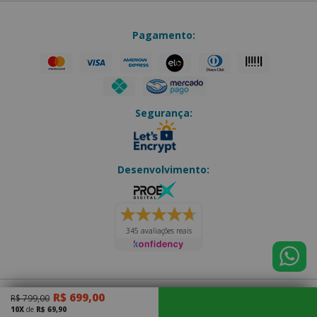
Pagamento:
Segurança:
Desenvolvimento:
345 avaliações reais
R$ 699,00
R$ 799,00
Eletro Forte
|
CNPJ: 14.202.073/0001-70
10X
de
R$ 69,90