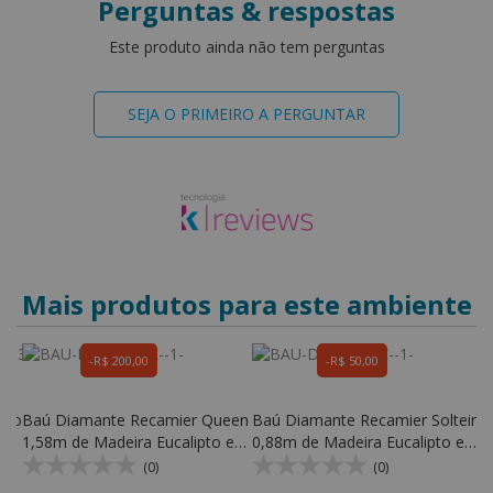
Perguntas & respostas
Este produto ainda não tem perguntas
SEJA O PRIMEIRO A PERGUNTAR
Mais produtos para este ambiente
R$ 200,00
R$ 50,00
ado
Baú Diamante Recamier Queen
Baú Diamante Recamier Solteiro
B
1,58m de Madeira Eucalipto e
0,88m de Madeira Eucalipto e
D
Espuma D28 - Kr Móveis
Espuma D28 - Kr Móveis
(0)
(0)