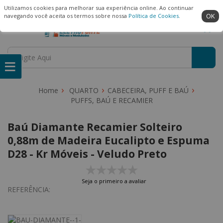
(22) 99909-3407
Ambiente Seguro
Utilizamos cookies para melhorar sua experiência online. Ao continuar
OK
navegando você aceita os termos sobre nossa
Política de Cookies
.
QUARTO
CABECEIRA, PUFF E BAÚ
PUFFS, BAÚ E RECAMIER
Baú Diamante Recamier Solteiro
0,88m de Madeira Eucalipto e Espuma
D28 - Kr Móveis - Veludo Preto
Seja o primeiro a avaliar
REFERÊNCIA: