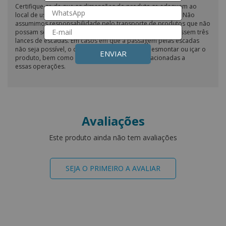
Certifique-se de que as dimensões do produto se adequam ao
local de uso, considerando a possibilidade de passagem. Não
assumimos responsabilidade pelo transporte de produtos que não
possam ser transportados em elevadores ou que ultrapassem três
lances de escadas. Em casos em que a passagem pelas escadas
não seja possível, o cliente é responsável por desmontar ou içar o
ENVIAR
produto, bem como por todas as despesas relacionadas a
essas operações.
Avaliações
Este produto ainda não tem avaliações
SEJA O PRIMEIRO A AVALIAR