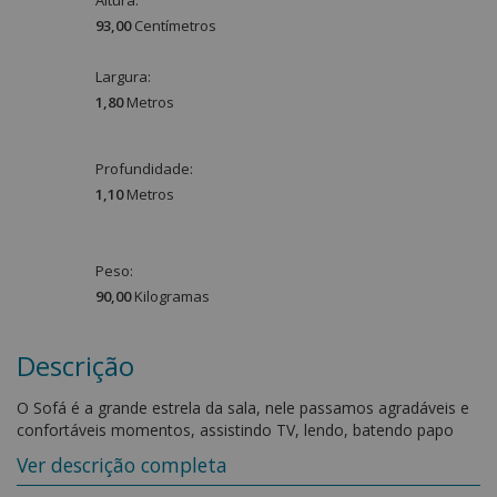
93,00
Centímetro
s
Largura:
1,80
Metro
s
Profundidade:
1,10
Metro
s
Peso:
90,00
Kilograma
s
Descrição
O Sofá é a grande estrela da sala, nele passamos agradáveis e
confortáveis momentos, assistindo TV, lendo, batendo papo
com amigos, brincando com os filhos, namorando ou
Ver descrição completa
simplesmente relaxando depois de um dia cansativo de
trabalho. Ele é um dos móveis mais importantes e