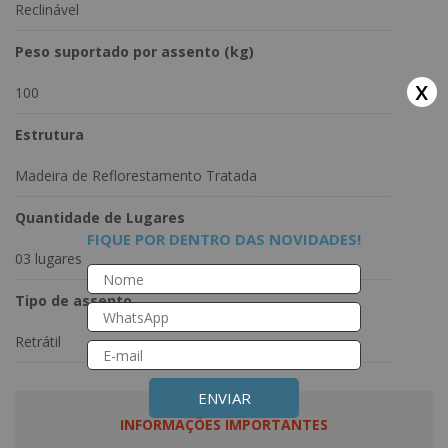
Reclinável
Peso suportado por assento (kg)
x
100
Estrutura
Madeira de Reflorestamento Tratada
Quantidade de Lugares
FIQUE POR DENTRO DAS NOVIDADES!
03 lugares
Tipo de assento
Retrátil
ENVIAR
INFORMAÇÕES IMPORTANTES