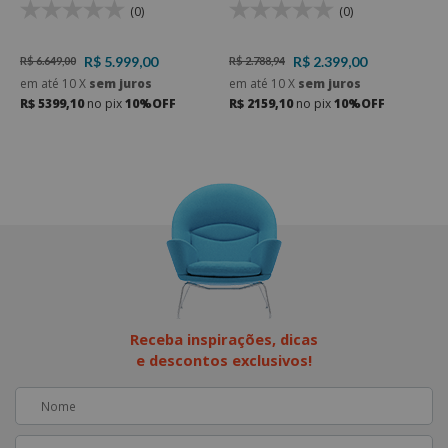
Rondomóveis 915
c
(0)
(0)
R$ 5.999,00
R$ 2.399,00
R$ 6.649,00
R$ 2.788,94
R
em até
10
X
sem juros
em até
10
X
sem juros
R$ 5399,10
no pix
10%OFF
R$ 2159,10
no pix
10%OFF
e
R
Receba inspirações, dicas
e descontos exclusivos!