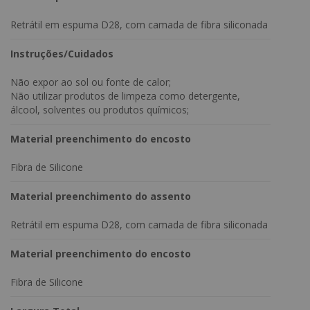
-Profundidade fechado: 1,10 m
-Profundidade aberto: 1,60 m
Retrátil em espuma D28, com camada de fibra siliconada
Instruções/Cuidados
Não expor ao sol ou fonte de calor;
Não utilizar produtos de limpeza como detergente,
álcool, solventes ou produtos químicos;
Material preenchimento do encosto
Fibra de Silicone
Material preenchimento do assento
Retrátil em espuma D28, com camada de fibra siliconada
Material preenchimento do encosto
Fibra de Silicone