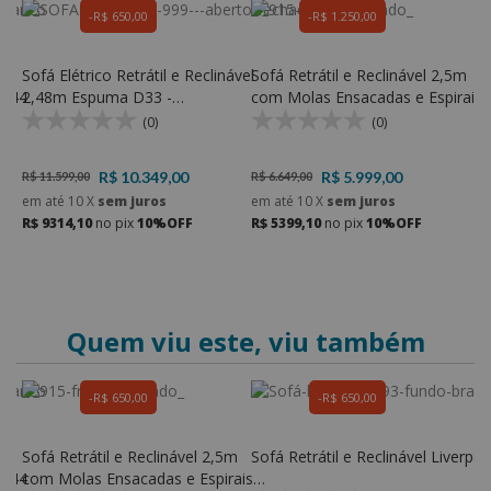
R$ 650,00
R$ 1.250,00
28m
Sofá Elétrico Retrátil e Reclinável
Sofá Retrátil e Reclinável 2,5m
S
 644
2,48m Espuma D33 -
com Molas Ensacadas e Espirais 
2
Rondomóveis 999
Rondomóveis 915
e
(0)
(0)
9
R$ 10.349,00
R$ 5.999,00
R$ 11.599,00
R$ 6.649,00
R
em até
10
X
sem juros
em até
10
X
sem juros
e
R$ 9314,10
no pix
10%OFF
R$ 5399,10
no pix
10%OFF
R
Quem viu este, viu também
R$ 650,00
R$ 650,00
28m
Sofá Retrátil e Reclinável 2,5m
Sofá Retrátil e Reclinável Liverpoo
 644
com Molas Ensacadas e Espirais -
S