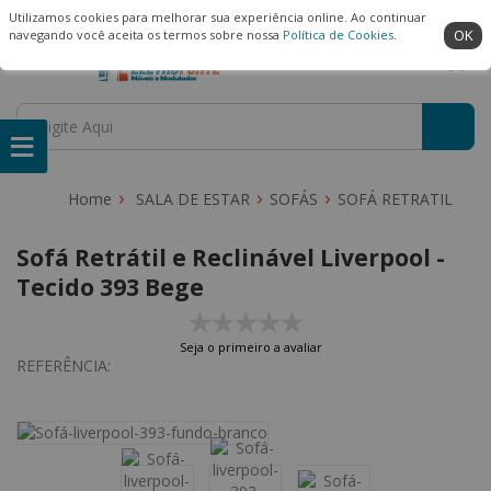
(22) 99909-3407
Ambiente Seguro
Utilizamos cookies para melhorar sua experiência online. Ao continuar
OK
navegando você aceita os termos sobre nossa
Política de Cookies
.
SALA DE ESTAR
SOFÁS
SOFÁ RETRATIL
Sofá Retrátil e Reclinável Liverpool -
Tecido 393 Bege
Seja o primeiro a avaliar
REFERÊNCIA: