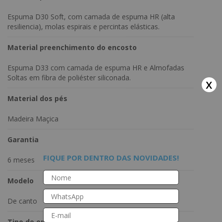
Espuma D30 Soft, com camada de espuma HR (alta
resiliencia), molas espirais e percintas elásticas.
Material preenchimento do encosto
Espuma D33 com camada de espuma HR e Almofadas
Soltas em fibra de poliéster siliconada.
x
Material dos pés
Madeira Maçica
Garantia
FIQUE POR DENTRO DAS NOVIDADES!
6 meses
Modelo
De canto
Tipo de encosto