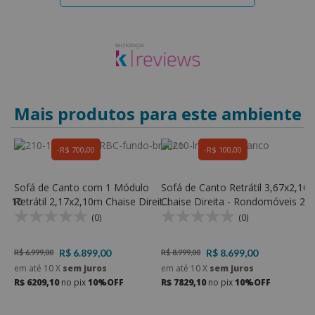
Mais produtos para este ambiente
R$ 700,00
R$ 100,00
Sofá de Canto com 1 Módulo
Sofá de Canto Retrátil 3,67x2,10
S
s 310
Retrátil 2,17x2,10m Chaise Direita
Chaise Direita - Rondomóveis 21
D
- Rondomóveis 210
(0)
(0)
R$ 6.899,00
R$ 8.699,00
R$ 6.999,00
R$ 8.999,00
R
em até
10
X
sem juros
em até
10
X
sem juros
e
R$ 6209,10
no pix
10%OFF
R$ 7829,10
no pix
10%OFF
R