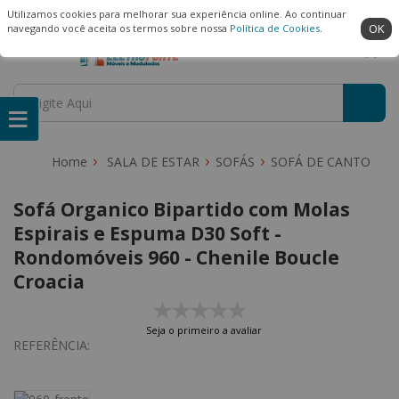
(22) 99909-3407
Ambiente Seguro
Utilizamos cookies para melhorar sua experiência online. Ao continuar
OK
navegando você aceita os termos sobre nossa
Política de Cookies
.
SALA DE ESTAR
SOFÁS
SOFÁ DE CANTO
Sofá Organico Bipartido com Molas
Espirais e Espuma D30 Soft -
Rondomóveis 960 - Chenile Boucle
Croacia
Seja o primeiro a avaliar
REFERÊNCIA: