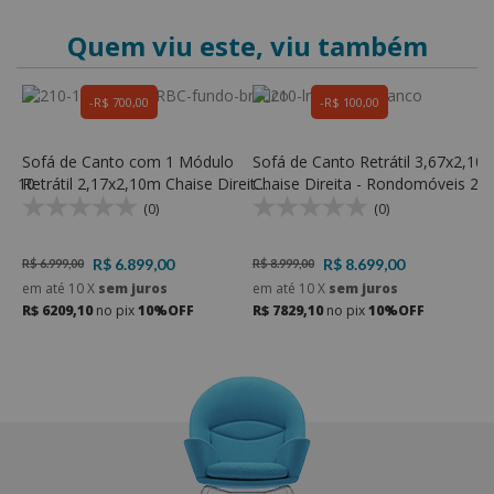
Quem viu este, viu também
R$ 700,00
R$ 100,00
Sofá de Canto com 1 Módulo
Sofá de Canto Retrátil 3,67x2,10
S
s 310
Retrátil 2,17x2,10m Chaise Direita
Chaise Direita - Rondomóveis 21
D
- Rondomóveis 210
(0)
(0)
R$ 6.899,00
R$ 8.699,00
R$ 6.999,00
R$ 8.999,00
R
em até
10
X
sem juros
em até
10
X
sem juros
e
R$ 6209,10
no pix
10%OFF
R$ 7829,10
no pix
10%OFF
R