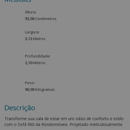
Altura:
92,00
Centímetro
s
Largura:
3,13
Metro
s
Profundidade:
2,10
Metro
s
Peso:
90,00
Kilograma
s
Descrição
Transforme sua sala de estar em um oásis de conforto e estilo
com o Sofá 960 da Rondomóveis. Projetado meticulosamente