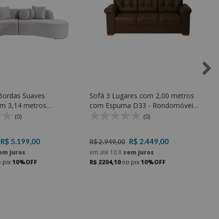
 Bordas Suaves
Sofá 3 Lugares com 2,00 metros
om 3,14 metros
com Espuma D33 - Rondomóveis
 - Rondomóveis 940
280
(0)
(0)
R$ 5.199,00
R$ 2.449,00
R$ 2.949,00
em juros
em até
10
X
sem juros
 pix
10%OFF
R$ 2204,10
no pix
10%OFF