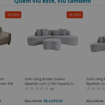
Quem viu este, viu também
R$ 550,00
R$ 700,00
com
Sofá Living Bordas Suaves
Sofá Living
veis 340
Bipartido com 2,74m Espuma D33
Bipartido c
com Puff - Rondomóveis 940
Espuma D33
(0)
0
R$ 6.099,00
R$ 6.799,00
R$ 5.399,00