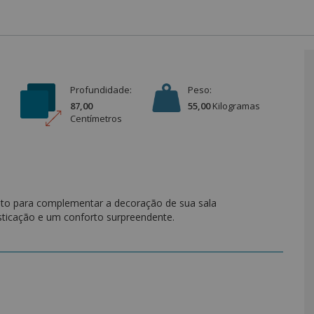
Profundidade:
Peso:
87,00
55,00
Kilograma
s
Centímetro
s
ito para complementar a decoração de sua sala
sticação e um conforto surpreendente.
oliéster.