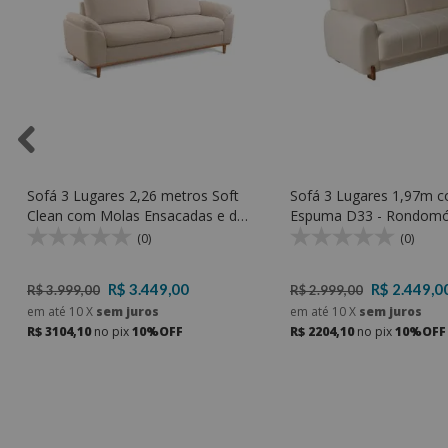
Sofá 3 Lugares 2,26 metros Soft
Sofá 3 Lugares 1,97m 
Clean com Molas Ensacadas e de
Espuma D33 - Rondomó
Espuma D30 Soft - Rondomóveis
(0)
(0)
436
R$ 3.449,00
R$ 2.449,0
R$ 3.999,00
R$ 2.999,00
em até
10
X
sem juros
em até
10
X
sem juros
R$ 3104,10
no pix
10%OFF
R$ 2204,10
no pix
10%OFF