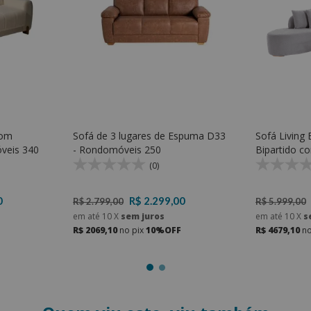
com
Sofá de 3 lugares de Espuma D33
Sofá Living
veis 340
- Rondomóveis 250
Bipartido c
Espuma D33
(0)
0
R$ 2.299,00
R$ 2.799,00
R$ 5.999,00
em até
10
X
sem juros
em até
10
X
s
R$ 2069,10
no pix
10%OFF
R$ 4679,10
no