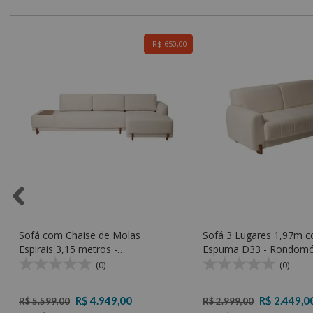
0
R$ 650,00
Sofá com Chaise de Molas
Sofá 3 Lugares 1,97m 
Espirais 3,15 metros -
Espuma D33 - Rondomó
Rondomóveis 725
(0)
(0)
R$ 4.949,00
R$ 2.449,0
R$ 5.599,00
R$ 2.999,00