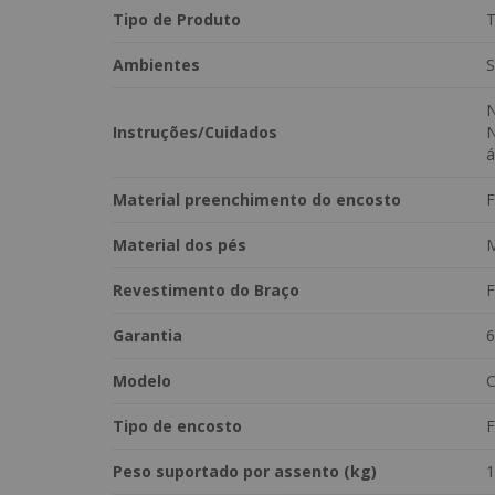
Largura: 205cm
Tipo de Produto
T
Profundidade: 87cm
Ambientes
S
N
Instruções/Cuidados
N
á
Material preenchimento do encosto
F
Material dos pés
M
Revestimento do Braço
F
Garantia
6
Modelo
Tipo de encosto
F
Peso suportado por assento (kg)
1