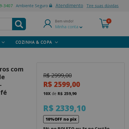
Atendimento
9-3407
Ambiente Seguro
Tire suas dúvidas
Bem vindo!
0
Minha conta
COZINHA & COPA
tros com
R$ 2999,00
de
R$ 2599,00
-
afé
10X
de
R$ 259,90
R$ 2339,10
10%OFF no pix
5% no BOLETO ou 1x no Cartão