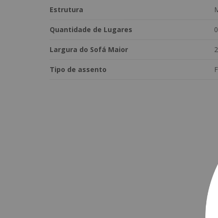
Estrutura
M
Quantidade de Lugares
0
Largura do Sofá Maior
Tipo de assento
F