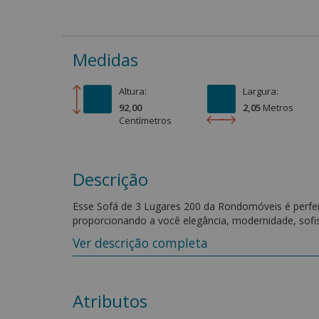
Medidas
Altura:
Largura:
92,00
2,05
Metro
s
Centímetro
s
Descrição
Esse Sofá de 3 Lugares 200 da Rondomóveis é perfe
proporcionando a você elegância, modernidade, sofi
Ver descrição completa
Características:
- Encosto e Braços em Flocos de espuma e Fibra de p
Medidas:
Atributos
Altura: 92cm