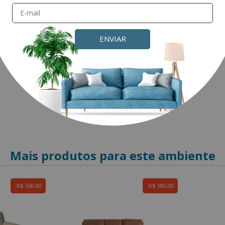
Perguntas & respostas
Este produto ainda não tem perguntas
ENVIAR
SEJA O PRIMEIRO A PERGUNTAR
Mais produtos para este ambiente
R$ 550,00
R$ 500,00