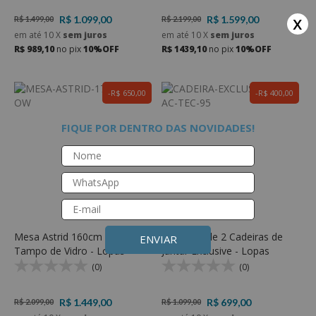
x
R$ 1.099,00
R$ 1.599,00
R$ 1.499,00
R$ 2.199,00
em até
10
X
sem juros
em até
10
X
sem juros
R$ 989,10
no pix
10%OFF
R$ 1439,10
no pix
10%OFF
R$ 650,00
R$ 400,00
FIQUE POR DENTRO DAS NOVIDADES!
Mesa Astrid 160cm com
Conjunto de 2 Cadeiras de
ENVIAR
Tampo de Vidro - Lopas
Jantar Exclusive - Lopas
(0)
(0)
R$ 1.449,00
R$ 699,00
R$ 2.099,00
R$ 1.099,00