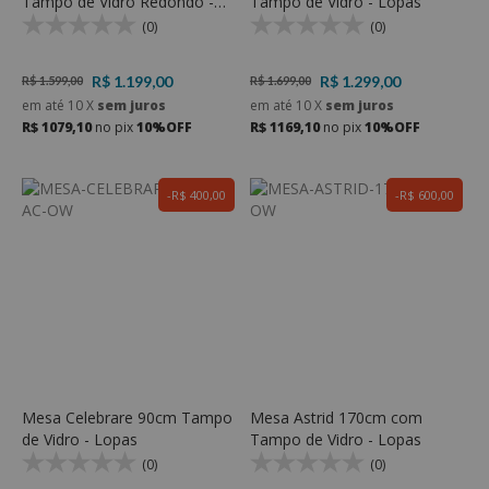
Tampo de Vidro Redondo -
Tampo de Vidro - Lopas
Lopas
(0)
(0)
R$ 1.199,00
R$ 1.299,00
R$ 1.599,00
R$ 1.699,00
em até
10
X
sem juros
em até
10
X
sem juros
R$ 1079,10
no pix
10%OFF
R$ 1169,10
no pix
10%OFF
R$ 400,00
R$ 600,00
Mesa Celebrare 90cm Tampo
Mesa Astrid 170cm com
de Vidro - Lopas
Tampo de Vidro - Lopas
(0)
(0)