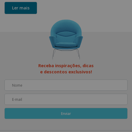
funcional para seu espaço
, aqui na Eletroforte Móveis,
Ler mais
disponibilizamos o melhor em mesas e cadeiras com
estilo rústico, moderno ou minimalista, além de diversos
modelos, cores e formatos com preços excelentes.
Confira nossas ofertas e aproveite!
Cadeiras estilo retrô e minimalistas
A escolha das cadeiras para a sala de jantar precisa ser
feita pensando sempre tanto na decoração, quanto no
Receba inspirações, dicas
e descontos exclusivos!
espaço disponível da sala de janta e também em sua
principal funcionalidade, a de se sentar.
Sabendo disso, em nossa loja, você encontra
modelos
com o máximo de conforto e ergonomia na medida
certa
e com encosto até a altura dos ombros. Os
modelos também oferecem estofado, tecidos e estrutura
em madeira super resistentes.
Uma característica interessante de nossos modelos são