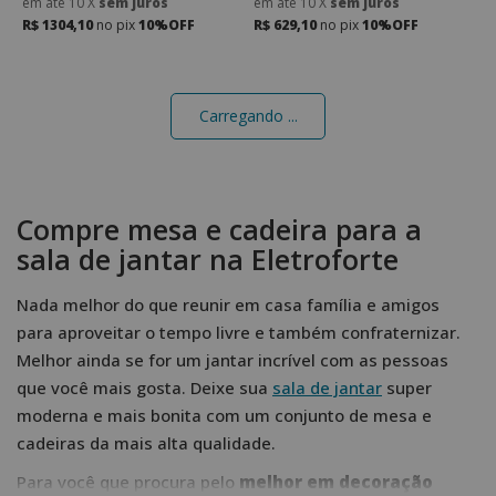
em até
10
X
sem juros
em até
10
X
sem juros
R$ 1304,10
no pix
10%OFF
R$ 629,10
no pix
10%OFF
Carregando ...
Compre mesa e cadeira para a
sala de jantar na Eletroforte
Nada melhor do que reunir em casa família e amigos
para aproveitar o tempo livre e também confraternizar.
Melhor ainda se for um jantar incrível com as pessoas
que você mais gosta. Deixe sua
sala de jantar
super
moderna e mais bonita com um conjunto de mesa e
cadeiras da mais alta qualidade.
Para você que procura pelo
melhor em decoração