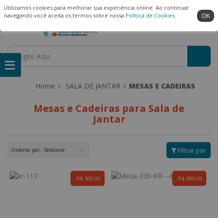
(22) 99909-3407
Ambiente Seguro
Utilizamos cookies para melhorar sua experiência online. Ao continuar
OK
navegando você aceita os termos sobre nossa
Política de Cookies
.
SALA DE JANTAR
MESAS E CADEIRAS
Mesas e Cadeiras para Sala de
Jantar
Filtrar por
Ordenar por:
R$ 500,00
R$ 600,00