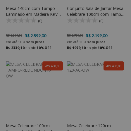
Mesa 140cm com Tampo
Conjunto Sala de Jantar Mesa
Laminado em Madeira KRV
Celebrare 100cm com Tampo
330 - KR Móveis
de Vidro Redondo e 4
(0)
(0)
Cadeiras Athenas - Móveis
Lopas
R$ 2.599,00
R$ 2.199,00
R$ 3.199,00
R$ 2.799,00
em até
10
X
sem juros
em até
10
X
sem juros
R$ 2339,10
no pix
10%OFF
R$ 1979,10
no pix
10%OFF
R$ 400,00
R$ 400,00
Mesa Celebrare 100cm
Mesa Celebrare 120cm