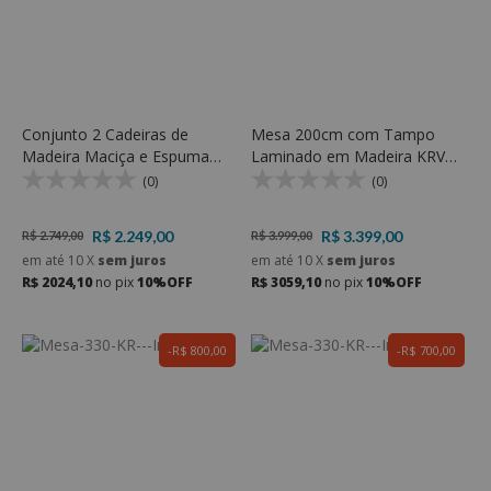
Conjunto 2 Cadeiras de
Mesa 200cm com Tampo
Madeira Maciça e Espuma
Laminado em Madeira KRV
D28 - KR 117
330 - KR Móveis
(0)
(0)
R$ 2.249,00
R$ 3.399,00
R$ 2.749,00
R$ 3.999,00
em até
10
X
sem juros
em até
10
X
sem juros
R$ 2024,10
no pix
10%OFF
R$ 3059,10
no pix
10%OFF
R$ 800,00
R$ 700,00