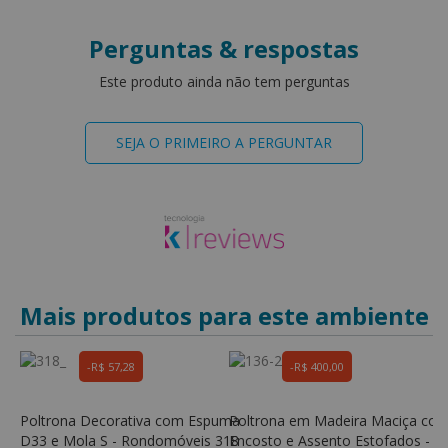
Perguntas & respostas
Este produto ainda não tem perguntas
SEJA O PRIMEIRO A PERGUNTAR
Mais produtos para este ambiente
R$ 57,28
R$ 400,00
r
Poltrona Decorativa com Espuma
Poltrona em Madeira Maciça com
Poltr
s
D33 e Mola S - Rondomóveis 318
Encosto e Assento Estofados - K
E