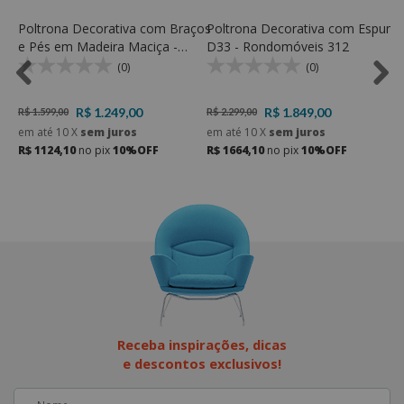
r
Poltrona Decorativa com Braços
Poltrona Decorativa com Espum
P
s
e Pés em Madeira Maciça -
D33 - Rondomóveis 312
E
Rondomóveis 138
-
(0)
(0)
R$ 1.249,00
R$ 1.849,00
R$ 1.599,00
R$ 2.299,00
R
em até
10
X
sem juros
em até
10
X
sem juros
e
R$ 1124,10
no pix
10%OFF
R$ 1664,10
no pix
10%OFF
R
Receba inspirações, dicas
e descontos exclusivos!