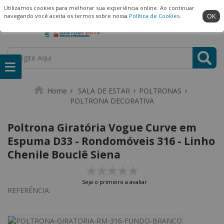
(22) 99909-3407
Ambiente Seguro
Utilizamos cookies para melhorar sua experiência online. Ao continuar
OK
navegando você aceita os termos sobre nossa
Política de Cookies
.
SALA DE ESTAR
POLTRONAS
POLTRONA DECORATIVA
Poltrona Giratória Vogue Curve em
Espuma D33 - Rondomóveis 316 - Linho
Chenile Bouclê Siena
Seja o primeiro a avaliar
REFERÊNCIA: