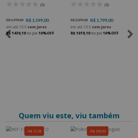
136
1
(0)
(0)
R$ 1.599,00
R$ 1.799,00
R$ 1.999,00
R$ 2.299,00
R
em até
10
X
sem juros
em até
10
X
sem juros
e
R$ 1439,10
no pix
10%OFF
R$ 1619,10
no pix
10%OFF
R
Quem viu este, viu também
R$ 57,28
R$ 350,00