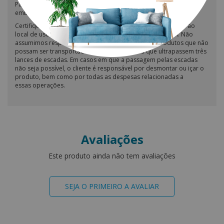
Para troca ou devolução, o produto deve estar devidamente
embalado.
Certifique-se de que as dimensões do produto se adequam ao
local de uso, considerando a possibilidade de passagem. Não
assumimos responsabilidade pelo transporte de produtos que não
possam ser transportados em elevadores ou que ultrapassem três
lances de escadas. Em casos em que a passagem pelas escadas
não seja possível, o cliente é responsável por desmontar ou içar o
produto, bem como por todas as despesas relacionadas a
essas operações.
Avaliações
Este produto ainda não tem avaliações
SEJA O PRIMEIRO A AVALIAR