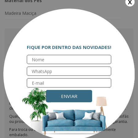
x
Material dos Pés
Madeira Maciça
INFORMAÇÕES IMPORTANTES
FIQUE POR DENTRO DAS NOVIDADES!
A montagem do produto não é de responsabilidade da Eletroforte.
A maioria de nossos sofás/poltronas são entregues praticamente
montados, necessitando apenas o encaixe do encosto e a fixação
dos pés.
Os lados dos sofás com chaise podem ser invertidos; basta entrar
em contato conosco e fazer a solicitação.
Os objetos exibidos nas fotos não estão inclusos com o produto.
ENVIAR
Esteja ciente de que as cores dos nossos produtos podem variar
dependendo das configurações do seu monitor ou tela do celular.
Qualquer tentativa de impermeabilização ou modificação nos sofás
ou produtos do nosso site resultará na perda imediata da garantia.
Para troca ou devolução, o produto deve estar devidamente
embalado.