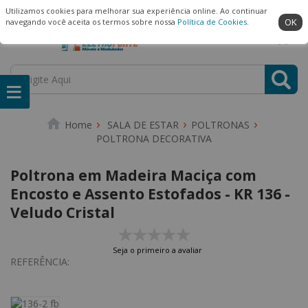
(22) 99909-3407
Ambiente Seguro
Utilizamos cookies para melhorar sua experiência online. Ao continuar
OK
navegando você aceita os termos sobre nossa
Política de Cookies
.
0
SALA DE ESTAR
POLTRONAS
POLTRONA DECORATIVA
Poltrona em Madeira Maciça com
Encosto e Assento Estofados - KR 136 -
Veludo Cristal
Seja o primeiro a avaliar
REFERÊNCIA: