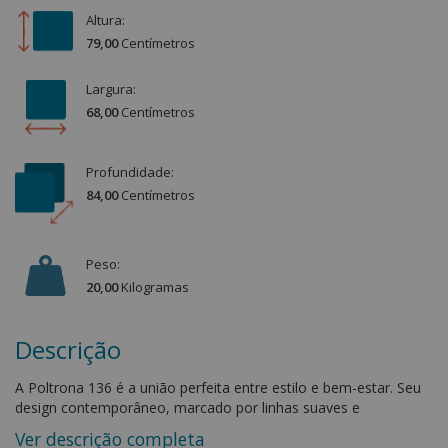
Altura:
79,00
Centímetro
s
Largura:
68,00
Centímetro
s
Profundidade:
84,00
Centímetro
s
Peso:
20,00
Kilograma
s
Descrição
A Poltrona 136 é a união perfeita entre estilo e bem-estar. Seu
design contemporâneo, marcado por linhas suaves e
acabamento sofisticado, proporciona um toque de
Ver descrição completa
modernidade a qualquer ambiente. O assento acolchoado