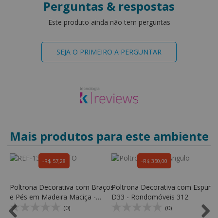
Perguntas & respostas
Este produto ainda não tem perguntas
SEJA O PRIMEIRO A PERGUNTAR
Mais produtos para este ambiente
R$ 57,28
R$ 350,00
r
Poltrona Decorativa com Braços
Poltrona Decorativa com Espum
P
s
e Pés em Madeira Maciça -
D33 - Rondomóveis 312
D
Rondomóveis 138
(0)
(0)