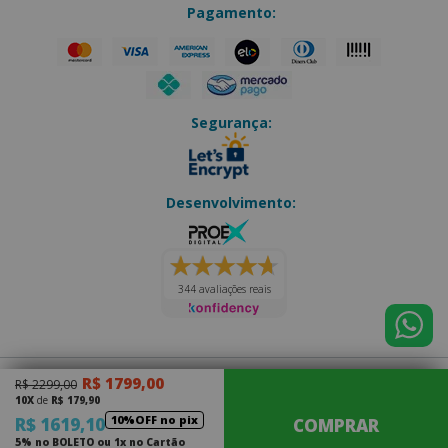
Pagamento:
Segurança:
Desenvolvimento:
344 avaliações reais
R$ 1799,00
R$ 2299,00
Eletro Forte
|
CNPJ: 14.202.073/0001-70
10X
de
R$ 179,90
Júlio Antônio Thurler, 163 - Olaria
|
Nova Friburgo - RJ
10%OFF no pix
R$ 1619,10
COMPRAR
CEP: 28.620-000
5% no BOLETO ou 1x no Cartão