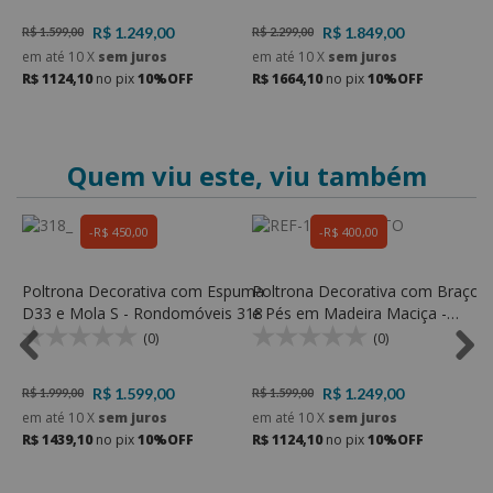
R$ 1.249,00
R$ 1.849,00
R$ 1.599,00
R$ 2.299,00
R
em até
10
X
sem juros
em até
10
X
sem juros
e
R$ 1124,10
no pix
10%OFF
R$ 1664,10
no pix
10%OFF
R
Quem viu este, viu também
R$ 450,00
R$ 400,00
a
Poltrona Decorativa com Espuma
Poltrona Decorativa com Braços
P
D33 e Mola S - Rondomóveis 318
e Pés em Madeira Maciça -
D
Rondomóveis 138
(0)
(0)
R$ 1.599,00
R$ 1.249,00
R$ 1.999,00
R$ 1.599,00
R
em até
10
X
sem juros
em até
10
X
sem juros
e
R$ 1439,10
no pix
10%OFF
R$ 1124,10
no pix
10%OFF
R