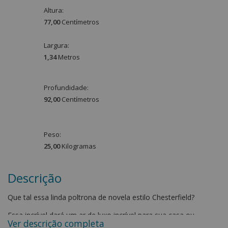
Altura:
77,00
Centímetro
s
Largura:
1,34
Metro
s
Profundidade:
92,00
Centímetro
s
Peso:
25,00
Kilograma
s
Descrição
Que tal essa linda poltrona de novela estilo Chesterfield?
Essa incrível dará um ar de luxo incrível para sua casa ou
Ver descrição completa
empresa, sendo ideal para consultórios e salas de espera. O