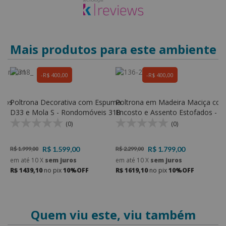
Mais produtos para este ambiente
R$ 400,00
R$ 400,00
aços
Poltrona Decorativa com Espuma
Poltrona em Madeira Maciça com
Poltr
D33 e Mola S - Rondomóveis 318
Encosto e Assento Estofados - K
E
136
1
(0)
(0)
R$ 1.599,00
R$ 1.799,00
R$ 1.999,00
R$ 2.299,00
R
em até
10
X
sem juros
em até
10
X
sem juros
e
R$ 1439,10
no pix
10%OFF
R$ 1619,10
no pix
10%OFF
R
Quem viu este, viu também