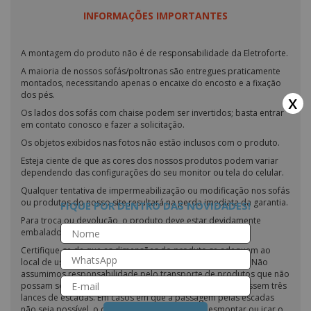
INFORMAÇÕES IMPORTANTES
A montagem do produto não é de responsabilidade da Eletroforte.
A maioria de nossos sofás/poltronas são entregues praticamente
montados, necessitando apenas o encaixe do encosto e a fixação
dos pés.
x
Os lados dos sofás com chaise podem ser invertidos; basta entrar
em contato conosco e fazer a solicitação.
Os objetos exibidos nas fotos não estão inclusos com o produto.
Esteja ciente de que as cores dos nossos produtos podem variar
dependendo das configurações do seu monitor ou tela do celular.
Qualquer tentativa de impermeabilização ou modificação nos sofás
ou produtos do nosso site resultará na perda imediata da garantia.
FIQUE POR DENTRO DAS NOVIDADES!
Para troca ou devolução, o produto deve estar devidamente
embalado.
Certifique-se de que as dimensões do produto se adequam ao
local de uso, considerando a possibilidade de passagem. Não
assumimos responsabilidade pelo transporte de produtos que não
possam ser transportados em elevadores ou que ultrapassem três
lances de escadas. Em casos em que a passagem pelas escadas
não seja possível, o cliente é responsável por desmontar ou içar o