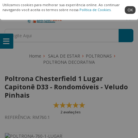
(22) 99909-3407
Ambiente Seguro
Utilizamos cookies para melhorar sua experiência online. Ao continuar
OK
navegando você aceita os termos sobre nossa
Política de Cookies
.
SALA DE ESTAR
POLTRONAS
POLTRONA DECORATIVA
Poltrona Chesterfield 1 Lugar
Capitonê D33 - Rondomóveis - Veludo
Pinhais
2 avaliações
REFERÊNCIA:
RM760.1