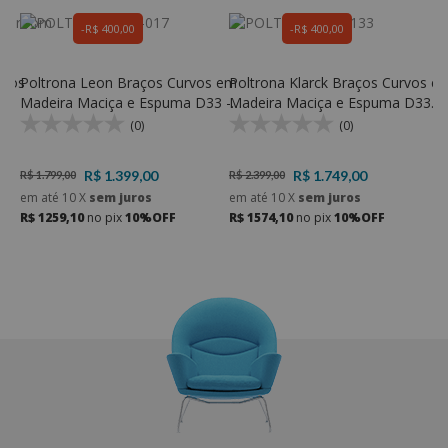
R$ 400,00
R$ 400,00
aços
Poltrona Leon Braços Curvos em
Poltrona Klarck Braços Curvos e
P
Madeira Maciça e Espuma D33 -
Madeira Maciça e Espuma D33
M
Rondomóveis 017
Com Almofada Solta - KR 133
D
(0)
(0)
R$ 1.399,00
R$ 1.749,00
R$ 1.799,00
R$ 2.399,00
R
em até
10
X
sem juros
em até
10
X
sem juros
e
R$ 1259,10
no pix
10%OFF
R$ 1574,10
no pix
10%OFF
R