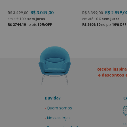
R$ 3.049,00
R$ 2.899,0
R$ 3.499,00
R$ 3.399,00
em até
10
X
sem juros
em até
10
X
sem juros
R$ 2744,10
no pix
10%OFF
R$ 2609,10
no pix
10%OFF
Receba inspira
e descontos e
Duvida?
C
Quem somos
Nossas lojas
c