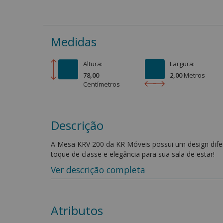
Medidas
Altura:
Largura:
78,00
2,00
Metro
s
Centímetro
s
Descrição
A Mesa KRV 200 da KR Móveis possui um design difere
toque de classe e elegância para sua sala de estar!
Ver descrição completa
Características:
-Tampo laminado em madeira.
-Acabamento em verniz P.U acetinado.
-Formato: Oval.
Atributos
-Base MDF laminado