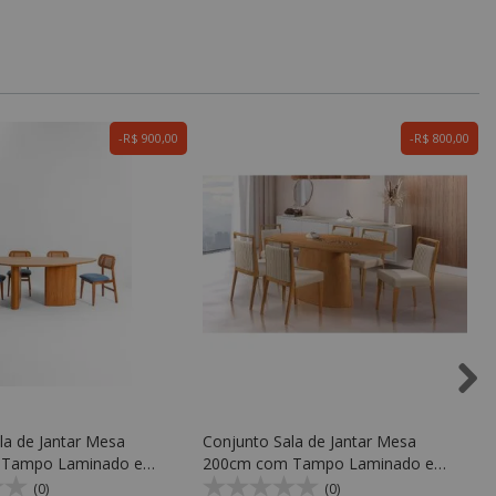
R$ 900,00
R$ 800,00
la de Jantar Mesa
Conjunto Sala de Jantar Mesa
 Tampo Laminado em
200cm com Tampo Laminado em
 560 e 6 Cadeiras KR
Madeira KRV 200 e 6 Cadeiras KR
(0)
(0)