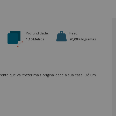
Profundidade:
Peso:
1,10
Metro
s
20,00
Kilograma
s
nte que vai trazer mais originalidade a sua casa. Dê um