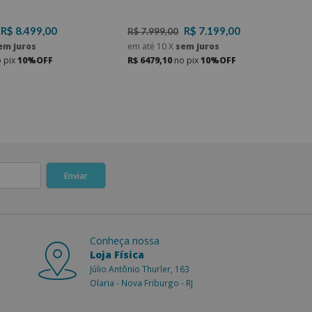
veis
106 - KR Móveis
R$ 8.499,00
R$ 7.199,00
R$ 7.999,00
em juros
em até
10
X
sem juros
 pix
10%OFF
R$ 6479,10
no pix
10%OFF
Conheça nossa
Loja Física
Júlio Antônio Thurler, 163
Olaria - Nova Friburgo - RJ