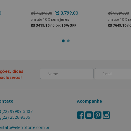
114 - KR Mó
0
R$ 3.799,00
R$ 4.299,00
R$ 9.399,00
em até
10
X
sem juros
em até
10
X
s
R$ 3419,10
no pix
10%OFF
R$ 7649,10
no
ções, dicas
xclusivos!
ontato
Acompanhe
(22) 99909-3407
(22) 2526-9306
ontato@eletroforte.com.br