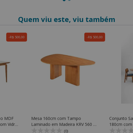
Quem viu este, viu também
R$ 500,00
R$ 500,00
po MDF
Mesa 160cm com Tampo
Conjunto Sa
om Vidro
Laminado em Madeira KRV 560 -
180cm com
KR Móveis
Madeira KRV
(0)