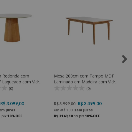
m Redonda com
Mesa 200cm com Tampo MDF
Laqueado com Vidro
Laminado em Madeira com Vidro
R Móveis
KRV 360 - KR Móveis
(0)
(0)
R$ 3.099,00
R$ 3.499,00
R$ 3.999,00
em juros
em até
10
X
sem juros
 pix
10%OFF
R$ 3149,10
no pix
10%OFF