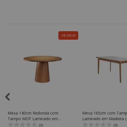
0
R$ 450,00
Mesa 140cm Redonda com
Mesa 165cm com Tam
Tampo MDF Laminado em
Laminado em Madeira c
Madeira KRV 120 - KR Móveis
KRV 360 - KR Móveis
(0)
(0)