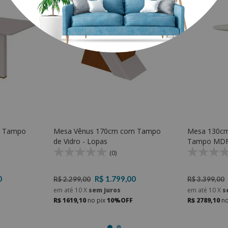
m Tampo
Mesa Vênus 170cm com Tampo
Mesa 130c
de Vidro - Lopas
Tampo MDF 
KRV 121 - K
(0)
0
R$ 1.799,00
R$ 2.299,00
R$ 3.399,00
em até
10
X
sem juros
em até
10
X
s
R$ 1619,10
no pix
10%OFF
R$ 2789,10
no