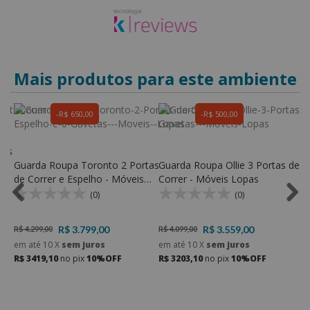
Mais produtos para este ambiente
R$ 650,00
R$ 500,00
tas
Guarda Roupa Toronto 2 Portas
Guarda Roupa Ollie 3 Portas de
G
de Correr e Espelho - Móveis
Correr - Móveis Lopas
C
Lopas
(0)
(0)
R$ 3.799,00
R$ 3.559,00
R$ 4.299,00
R$ 4.099,00
R
em até
10
X
sem juros
em até
10
X
sem juros
e
R$ 3419,10
no pix
10%OFF
R$ 3203,10
no pix
10%OFF
R