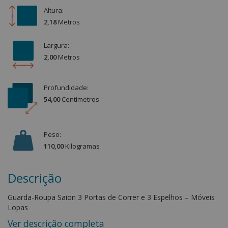
Altura:
2,18
Metro
s
Largura:
2,00
Metro
s
Profundidade:
54,00
Centímetro
s
Peso:
110,00
Kilograma
s
Descrição
Guarda-Roupa Saion 3 Portas de Correr e 3 Espelhos – Móveis
Lopas
Ver descrição completa
O Guarda-Roupa Saion é a opção perfeita para quem busca