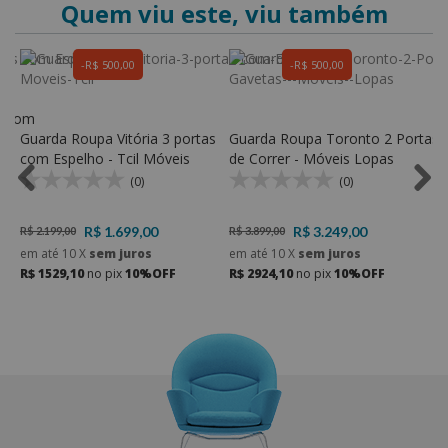
Quem viu este, viu também
R$ 500,00
R$ 500,00
s com
Guarda Roupa Vitória 3 portas
Guarda Roupa Toronto 2 Portas
G
com Espelho - Tcil Móveis
de Correr - Móveis Lopas
C
(0)
(0)
R$ 1.699,00
R$ 3.249,00
R$ 2.199,00
R$ 3.899,00
R
em até
10
X
sem juros
em até
10
X
sem juros
e
R$ 1529,10
no pix
10%OFF
R$ 2924,10
no pix
10%OFF
R