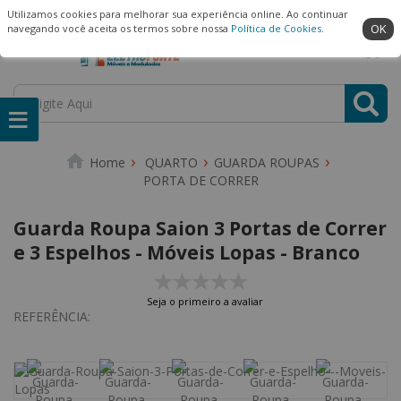
(22) 99909-3407
Ambiente Seguro
Utilizamos cookies para melhorar sua experiência online. Ao continuar
OK
navegando você aceita os termos sobre nossa
Política de Cookies
.
QUARTO
GUARDA ROUPAS
PORTA DE CORRER
Guarda Roupa Saion 3 Portas de Correr
e 3 Espelhos - Móveis Lopas - Branco
Seja o primeiro a avaliar
REFERÊNCIA: