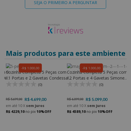
SEJA O PRIMEIRO A PERGUNTAR
Mais produtos para este ambiente
R$ 1.000,00
R$ 1.000,00
com 9
Cozinha Completa 5 Peças com
Cozinha Completa 5 Peças com
C
100%
11 Portas e 2 Gavetas Condessa
12 Portas e 4 Gavetas Simone
P
100% MDF - Nesher
Mendes 100% MDF - Nesher
1
(0)
(0)
R$ 4.699,00
R$ 5.099,00
R$ 5.699,00
R$ 6.099,00
R
em até
10
X
sem juros
em até
10
X
sem juros
e
R$ 4229,10
no pix
10%OFF
R$ 4589,10
no pix
10%OFF
R