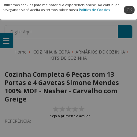
(22) 99909-3407
Ambiente Seguro
Utilizamos cookies para melhorar sua experiência online. Ao continuar
OK
navegando você aceita os termos sobre nossa
Política de Cookies
.
COZINHA & COPA
ARMÁRIOS DE COZINHA
KITS DE COZINHA
Cozinha Completa 6 Peças com 13
Portas e 4 Gavetas Simone Mendes
100% MDF - Nesher - Carvalho com
Greige
Seja o primeiro a avaliar
REFERÊNCIA: