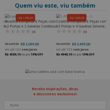
Quem viu este, viu também
R$ 1.000,00
R$ 1.000,00
com 8
Cozinha Completa 6 Peças com
Cozinha Completa 6 Peças com
C
100%
12 Portas e 2 Gavetas Condessa
13 Portas e 4 Gavetas Simone
P
100% MDF - Nesher
Mendes 100% MDF - Nesher
M
(0)
(0)
R$ 5.099,00
R$ 5.499,00
R$ 6.099,00
R$ 6.499,00
R
em até
10
X
sem juros
em até
10
X
sem juros
e
R$ 4589,10
no pix
10%OFF
R$ 4949,10
no pix
10%OFF
R
Receba inspirações, dicas
e descontos exclusivos!