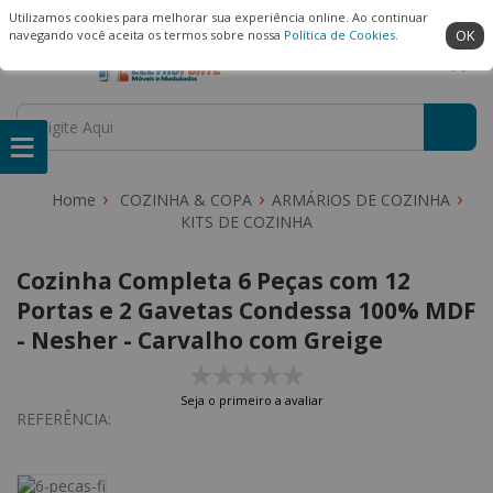
(22) 99909-3407
Ambiente Seguro
Utilizamos cookies para melhorar sua experiência online. Ao continuar
OK
navegando você aceita os termos sobre nossa
Política de Cookies
.
COZINHA & COPA
ARMÁRIOS DE COZINHA
KITS DE COZINHA
Cozinha Completa 6 Peças com 12
Portas e 2 Gavetas Condessa 100% MDF
- Nesher - Carvalho com Greige
Seja o primeiro a avaliar
REFERÊNCIA: