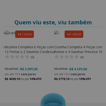
Quem viu este, viu também
R$ 1.000,00
R$ 1.000,00
com 5
Cozinha Completa 6 Peças com
Cozinha Completa 4 Peças com 6
C
a
12 Portas e 2 Gavetas Condessa
Portas e 4 Gavetas Princesa 100
P
100% MDF - Nesher
MDF - Nesher
1
(0)
(0)
R$ 5.099,00
R$ 4.199,00
R$ 6.099,00
R$ 4.999,00
R
em até
10
X
sem juros
em até
10
X
sem juros
e
R$ 4589,10
no pix
10%OFF
R$ 3779,10
no pix
10%OFF
R