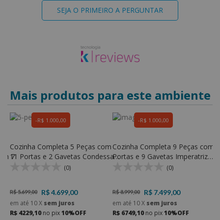
SEJA O PRIMEIRO A PERGUNTAR
Mais produtos para este ambiente
R$ 1.000,00
R$ 1.000,00
Cozinha Completa 5 Peças com
Cozinha Completa 9 Peças com 9
C
com 7
11 Portas e 2 Gavetas Condessa
Portas e 9 Gavetas Imperatriz
1
a
100% MDF - Nesher
100% MDF - Nesher
1
(0)
(0)
R$ 4.699,00
R$ 7.499,00
R$ 5.699,00
R$ 8.999,00
R
em até
10
X
sem juros
em até
10
X
sem juros
e
R$ 4229,10
no pix
10%OFF
R$ 6749,10
no pix
10%OFF
R