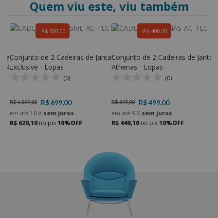
Quem viu este, viu também
R$ 500,00
R$ 400,00
ira
Conjunto de 2 Cadeiras de Jantar
Conjunto de 2 Cadeiras de Jantar
C
 KR
Exclusive - Lopas
Athenas - Lopas
A
(0)
(0)
R$ 699,00
R$ 499,00
R$ 1.099,00
R$ 899,00
R
em até
10
X
sem juros
em até
9
X
sem juros
e
R$ 629,10
no pix
10%OFF
R$ 449,10
no pix
10%OFF
R