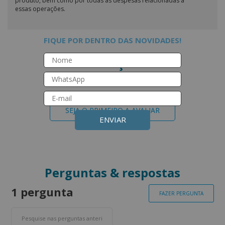
produto, bem como por todas as despesas relacionadas a
essas operações.
FIQUE POR DENTRO DAS NOVIDADES!
Avaliações
Este produto ainda não tem avaliações
SEJA O PRIMEIRO A AVALIAR
ENVIAR
Perguntas & respostas
1 pergunta
FAZER PERGUNTA