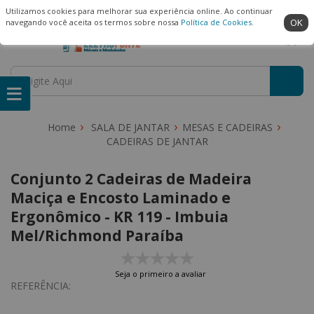
(22) 99909-3407
Ambiente Seguro
Utilizamos cookies para melhorar sua experiência online. Ao continuar
OK
navegando você aceita os termos sobre nossa
Política de Cookies
.
SALA DE JANTAR
MESAS E CADEIRAS
CADEIRAS DE JANTAR
Conjunto 2 Cadeiras de Madeira
Maciça e Encosto Laminado e
Ergonômico - KR 119 - Imbuia
Mel/Richmond Paraíba
Seja o primeiro a avaliar
REFERÊNCIA: