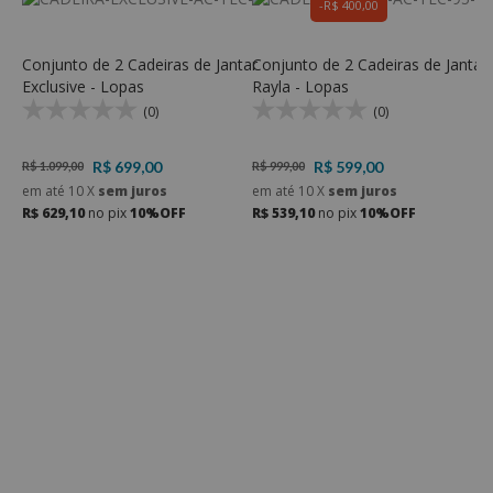
R$ 400,00
Conjunto de 2 Cadeiras de Jantar
Conjunto de 2 Cadeiras de Jantar
C
Exclusive - Lopas
Rayla - Lopas
M
L
(0)
(0)
R$ 699,00
R$ 599,00
R$ 1.099,00
R$ 999,00
R
em até
10
X
sem juros
em até
10
X
sem juros
e
R$ 629,10
no pix
10%OFF
R$ 539,10
no pix
10%OFF
R