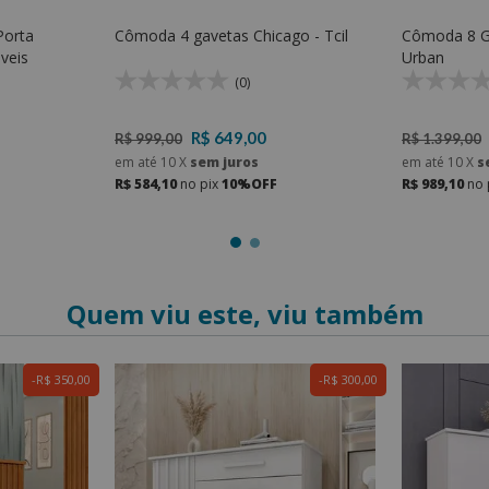
Porta
Cômoda 4 gavetas Chicago - Tcil
Cômoda 8 
ni - Tcil Móveis
Urban
(0)
R$ 649,00
R$ 999,00
R$ 1.399,00
em até
10
X
sem juros
em até
10
X
s
R$ 584,10
no pix
10%OFF
R$ 989,10
no 
Quem viu este, viu também
R$ 350,00
R$ 300,00