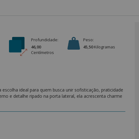
Profundidade:
Peso:
46,00
45,50
Kilograma
s
Centímetro
s
escolha ideal para quem busca unir sofisticação, praticidade
o e detalhe ripado na porta lateral, ela acrescenta charme
s acolhedor e elegante.
resistência, durabilidade e acabamento impecável,
o em MDF 25mm reforça sua estrutura e oferece um toque de
spaço de sobra para manter roupas, acessórios e objetos
lém de prática, agrega estilo e diferencia o móvel com seu