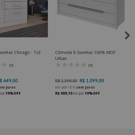
Cômoda 4 gavetas Chicago - Tcil
Cômoda 8 Gavetas 100% MDF
Urban
(0)
(0)
$ 649,00
R$ 1.099,00
R$ 1.399,00
em juros
em até
10
X
sem juros
pix
10%OFF
R$ 989,10
no pix
10%OFF