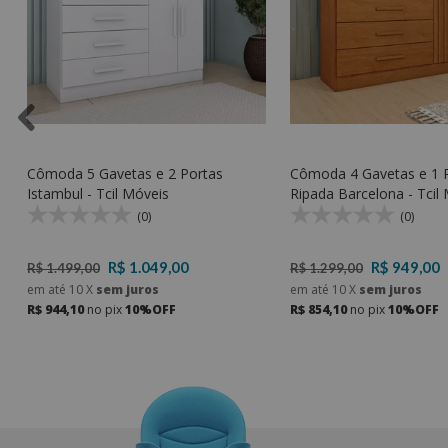
Cômoda 5 Gavetas e 2 Portas
Cômoda 4 Gavetas e 1 
Istambul - Tcil Móveis
Rip
(0)
(0)
R$ 1.049,00
R$ 949,00
R$ 1.499,00
R$ 1.299,00
em até
10
X
sem juros
em até
10
X
sem juros
R$ 944,10
no pix
10%OFF
R$ 854,10
no pix
10%OFF