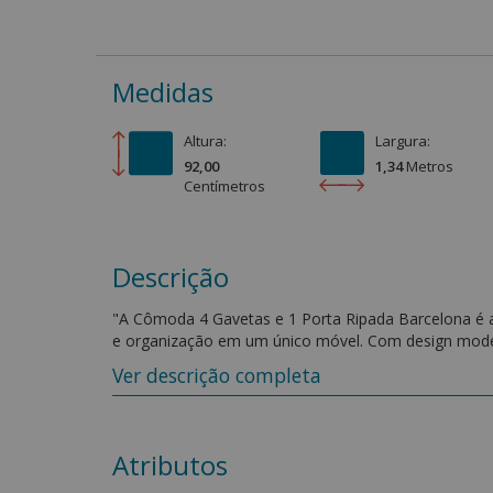
Medidas
Altura:
Largura:
92,00
1,34
Metro
s
Centímetro
s
Descrição
"A Cômoda 4 Gavetas e 1 Porta Ripada Barcelona é a 
e organização em um único móvel. Com design modern
e personalidade ao ambiente, tornando o quarto mai
Ver descrição completa
Produzida em MDP e MDF de alta qualidade, garante 
acompanhando o uso diário com eficiência. O tamp
requinte ao visual da peça.
Com quatro gavetas amplas, a cômoda proporciona e
Atributos
sempre bem organizados. A porta lateral funcional, a