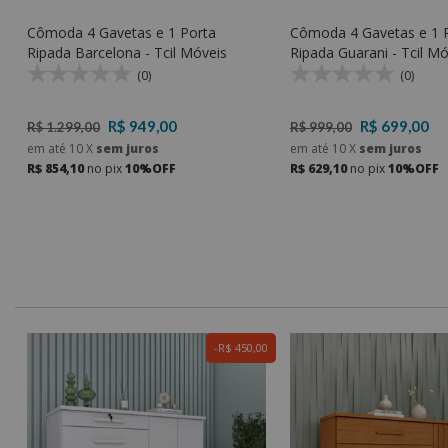
Cômoda 4 Gavetas e 1 Porta
Cômoda 4 Gavetas e 1 
Ripada Barcelona - Tcil Móveis
Ripada Guara
(0)
(0)
R$ 949,00
R$ 699,00
R$ 1.299,00
R$ 999,00
em até
10
X
sem juros
em até
10
X
sem juros
R$ 854,10
no pix
10%OFF
R$ 629,10
no pix
10%OFF
0
R$ 450,00