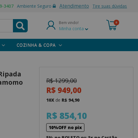
Atendimento
9-3407
Ambiente Seguro
Tire suas dúvidas
Bem vindo!
0
Minha conta
COZINHA & COPA
 Ripada
R$ 1299,00
inamomo
R$ 949,00
10X
de
R$ 94,90
R$ 854,10
10%OFF no pix
5% no BOLETO ou 1x no Cartão