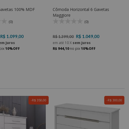
Gavetas 100% MDF
Cômoda Horizontal 6 Gavetas
Maggiore
(0)
(0)
R$ 1.099,00
R$ 1.049,00
R$ 1.399,00
em juros
em até
10
X
sem juros
pix
10%OFF
R$ 944,10
no pix
10%OFF
R$ 350,00
R$ 300,00