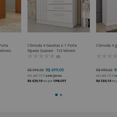
Porta
Cômoda 4 Gavetas e 1 Porta
ada Barcelona - Tcil Móveis
Ripada Guarani - Tcil Móveis
(0)
R$ 699,00
R
R$ 999,00
R$ 999,00
em até
10
X
sem juros
em até
10
X
s
R$ 629,10
no pix
10%OFF
R$ 584,10
no 