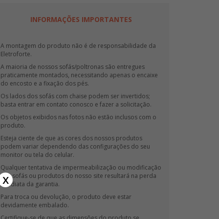
INFORMAÇÕES IMPORTANTES
A montagem do produto não é de responsabilidade da
Eletroforte.
A maioria de nossos sofás/poltronas são entregues
praticamente montados, necessitando apenas o encaixe
do encosto e a fixação dos pés.
Os lados dos sofás com chaise podem ser invertidos;
basta entrar em contato conosco e fazer a solicitação.
Os objetos exibidos nas fotos não estão inclusos com o
produto.
Esteja ciente de que as cores dos nossos produtos
podem variar dependendo das configurações do seu
monitor ou tela do celular.
Qualquer tentativa de impermeabilização ou modificação
x
nos sofás ou produtos do nosso site resultará na perda
imediata da garantia.
Para troca ou devolução, o produto deve estar
devidamente embalado.
Certifique-se de que as dimensões do produto se