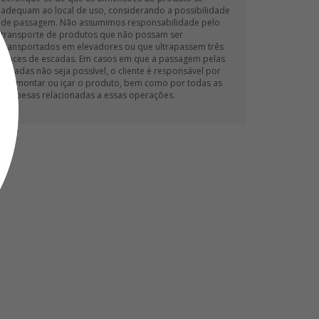
adequam ao local de uso, considerando a possibilidade
de passagem. Não assumimos responsabilidade pelo
transporte de produtos que não possam ser
transportados em elevadores ou que ultrapassem três
lances de escadas. Em casos em que a passagem pelas
escadas não seja possível, o cliente é responsável por
desmontar ou içar o produto, bem como por todas as
despesas relacionadas a essas operações.