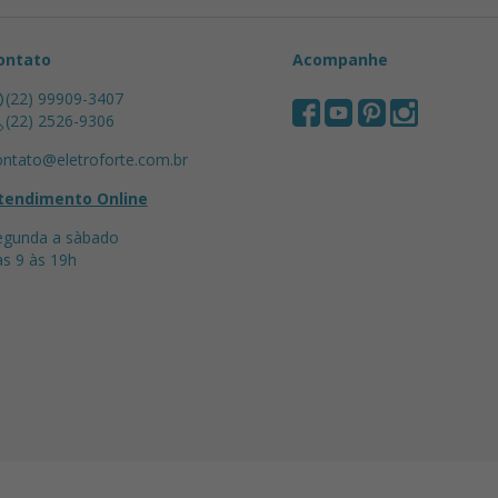
ontato
Acompanhe
(22) 99909-3407
(22) 2526-9306
ontato@eletroforte.com.br
tendimento Online
egunda a sàbado
as 9 às 19h