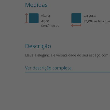
Medidas
Altura:
Largura:
43,00
79,00
Centímetro
Centímetro
s
Descrição
Eleve a elegância e versatilidade do seu espaço com
A combinação de estofamento de qualidade e uma b
Ver descrição completa
uma estética contemporânea e durabilidade excepci
alto de 10cm e Rodapé e Pés de Madeira.
Oferecemos uma variedade de tecidos e cores, permi
Maximize o potencial do seu ambiente com o Puff/M
design contemporâneo, funcionalidade e personaliza
seu ambiente agora!