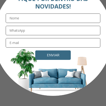
NOVIDADES!
Este produto não está disponível
avise-
me quando chegar
ENVIAR
Avaliações
Este produto ainda não tem avaliações
SEJA O PRIMEIRO A AVALIAR