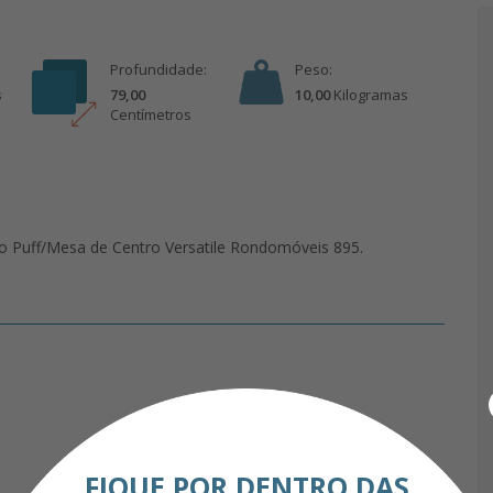
Profundidade:
Peso:
s
79,00
10,00
Kilograma
s
Centímetro
s
 o Puff/Mesa de Centro Versatile Rondomóveis 895.
ase de madeira laminada confere ao Puff/Mesa de Centro
onal. Ele também possui Tampo com lâmina de Madeira, pés
tindo que você adapte esta peça ao seu gosto exclusivo.
esa de Centro Versatile 895 com Madeira Laminada. Una
ção para criar um espaço verdadeiramente único. Transforme
FIQUE POR DENTRO DAS