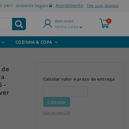
Atendimento
9-3407
Ambiente Seguro
Tire suas dúvidas
Bem vindo!
0
Minha conta
COZINHA & COPA
 de
ra
Calcular valor e prazo de entrega
 -
ver
Não sei meu CEP