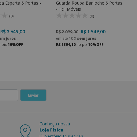
a Esparta 6 Portas -
Guarda Roupa Bariloche 6 Portas
- Tcil Móveis
(0)
(0)
R$ 3.649,00
R$ 1.549,00
R$ 2.099,00
em juros
em até
10
X
sem juros
 pix
10%OFF
R$ 1394,10
no pix
10%OFF
Conheça nossa
Loja Física
Júlio Antônio Thurler, 163