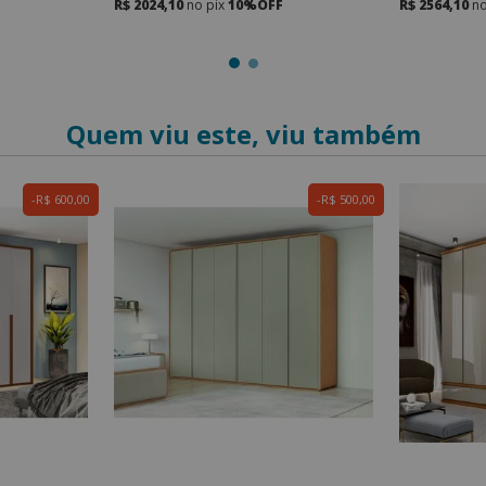
R$ 2024,10
no pix
10%OFF
R$ 2564,10
no
Quem viu este, viu também
R$ 600,00
R$ 500,00