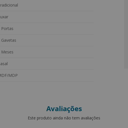
radicional
uxar
bilidade
 Portas
meza e estabilidade
 Gavetas
 e silenciosa
 Meses
asal
nização
MDF/MDP
Avaliações
Este produto ainda não tem avaliações