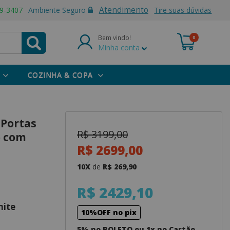
Atendimento
9-3407
Ambiente Seguro
Tire suas dúvidas
Bem vindo!
0
Minha conta
COZINHA & COPA
 Portas
R$ 3199,00
o com
R$ 2699,00
10X
de
R$ 269,90
R$ 2429,10
ite
10%OFF no pix
5% no BOLETO ou 1x no Cartão