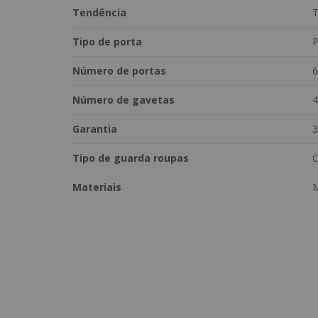
Estrutura em MDP e MDF de alta qualidade
Tendência
T
Puxadores em MDF resistentes e elegantes
Tipo de porta
P
Distanciadores das gavetas em MDF para maior dura
Número de portas
6
4 dobradiças de 26mm por porta, proporcionando fir
Número de gavetas
4
Corrediças telescópicas, que oferecem abertura suave
Garantia
3
Cabideiros em alumínio, resistentes e funcionais
Tipo de guarda roupas
C
Gavetas internas com puxadores, otimizando a orga
Materiais
Medidas:
Altura: 234 cm
Largura: 270 cm
Profundidade: 55 cm