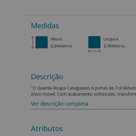
Medidas
Altura:
Largura:
2,34
Metro
s
2,70
Metro
s
Descrição
"O Guarda-Roupa Cataguases 6 portas da Tcil Móvei
único móvel. Com acabamento sofisticado, transfo
acolhedor. Sua estrutura é produzida em MDP e MDF d
Ver descrição completa
durabilidade. Além do visual imponente, o modelo foi
com amplo espaço interno para roupas e acessórios.
Características:
Atributos