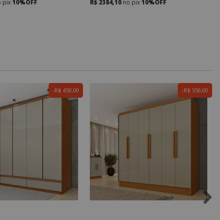
 pix
10%OFF
R$ 2384,10
no pix
10%OFF
R$ 450,00
R$ 550,00