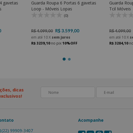
4 gavetas
Guarda Roupa 6 Portas 6 gavetas
Guarda Roup
s
Loop - Móveis Lopas
Tcil Móveis
(0)
0
R$ 3.599,00
R$ 4.099,00
R$ 4.099,00
em até
10
X
sem juros
em até
10
X
s
R$ 3239,10
no pix
10%OFF
R$ 3284,10
no
ções, dicas
xclusivos!
ontato
Acompanhe
(22) 99909-3407