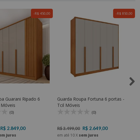
R$ 450,00
R$ 850,00
a Guarani Ripado 6
Guarda Roupa Fortuna 6 portas -
l Móveis
Tcil Móveis
(0)
(0)
R$ 2.849,00
R$ 2.649,00
R$ 3.499,00
em juros
em até
10
X
sem juros