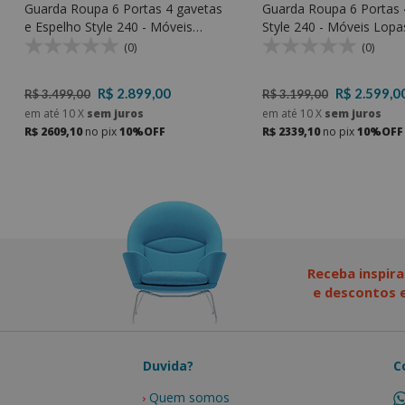
Guarda Roupa 6 Portas 4 gavetas
Guarda Roupa 6 Portas 
e Espelho Style 240 - Móveis
Style 240 - Móveis Lopa
Lopas
(0)
(0)
R$ 2.899,00
R$ 2.599,0
R$ 3.499,00
R$ 3.199,00
em até
10
X
sem juros
em até
10
X
sem juros
R$ 2609,10
no pix
10%OFF
R$ 2339,10
no pix
10%OFF
Receba inspira
e descontos e
Duvida?
C
Quem somos