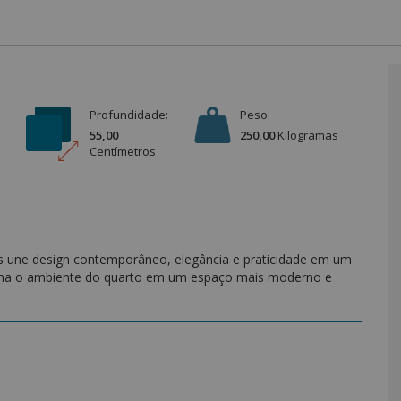
Profundidade:
Peso:
55,00
250,00
Kilograma
s
Centímetro
s
s une design contemporâneo, elegância e praticidade em um
rma o ambiente do quarto em um espaço mais moderno e
e alta qualidade, garantindo resistência e longa
 desenvolvido para oferecer organização e funcionalidade,
"