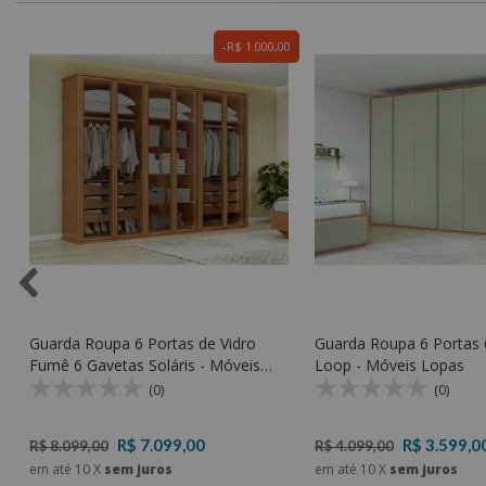
0
R$ 1.000,00
Guarda Roupa 6 Portas de Vidro
Guarda Roupa 6 Portas 
Fumê 6 Gavetas Soláris - Móveis
Loop - Móveis Lopas
Lopas
(0)
(0)
R$ 7.099,00
R$ 3.599,0
R$ 8.099,00
R$ 4.099,00
em até
10
X
sem juros
em até
10
X
sem juros