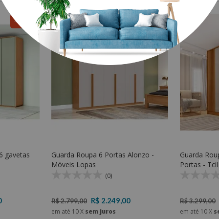
R$ 500,00
R$ 550,00
6 gavetas
Guarda Roupa 6 Portas Alonzo -
Guarda Roup
Móveis Lopas
Portas - Tci
(0)
0
R$ 2.249,00
R$ 2.799,00
R$ 3.299,00
em até
10
X
sem juros
em até
10
X
s