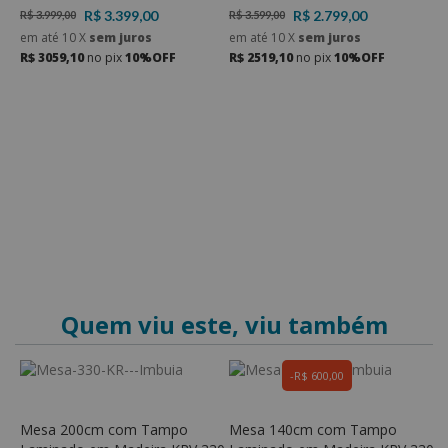
R$ 3.399,00
R$ 2.799,00
R$ 3.999,00
R$ 3.599,00
R
em até
10
X
sem juros
em até
10
X
sem juros
e
R$ 3059,10
no pix
10%OFF
R$ 2519,10
no pix
10%OFF
R
Quem viu este, viu também
R$ 600,00
Mesa 200cm com Tampo
Mesa 140cm com Tampo