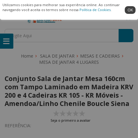
(22) 99909-3407
Ambiente Seguro
Utilizamos cookies para melhorar sua experiência online. Ao continuar
OK
navegando você aceita os termos sobre nossa
Política de Cookies
.
SALA DE JANTAR
MESAS E CADEIRAS
MESA DE JANTAR 4 LUGARES
Conjunto Sala de Jantar Mesa 160cm
com Tampo Laminado em Madeira KRV
200 e 4 Cadeiras KR 105 - KR Móveis -
Amendoa/Linho Chenile Boucle Siena
Seja o primeiro a avaliar
REFERÊNCIA: