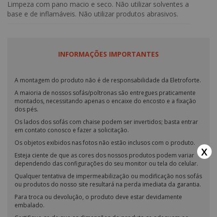
- Altura: 90 cm
Limpeza com pano macio e seco. Não utilizar solventes a
- Profundidade: 49 cm
base e de inflamáveis. Não utilizar produtos abrasivos.
- Largura: 45 cm
*Cores da madeira disponíveis: Amêndoa, Imbuia Mel, Castanho
e Ébano.
INFORMAÇÕES IMPORTANTES
A montagem do produto não é de responsabilidade da Eletroforte.
A maioria de nossos sofás/poltronas são entregues praticamente
montados, necessitando apenas o encaixe do encosto e a fixação
dos pés.
Os lados dos sofás com chaise podem ser invertidos; basta entrar
em contato conosco e fazer a solicitação.
Os objetos exibidos nas fotos não estão inclusos com o produto.
x
Esteja ciente de que as cores dos nossos produtos podem variar
dependendo das configurações do seu monitor ou tela do celular.
Qualquer tentativa de impermeabilização ou modificação nos sofás
ou produtos do nosso site resultará na perda imediata da garantia.
Para troca ou devolução, o produto deve estar devidamente
embalado.