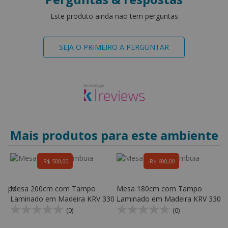
Este produto ainda não tem perguntas
SEJA O PRIMEIRO A PERGUNTAR
Mais produtos para este ambiente
R$ 500,00
R$ 600,00
Tampo
Mesa 200cm com Tampo
Mesa 180cm com Tampo
M
Laminado em Madeira KRV 330 -
Laminado em Madeira KRV 330 -
L
KR Móveis
KR Móveis
K
(0)
(0)