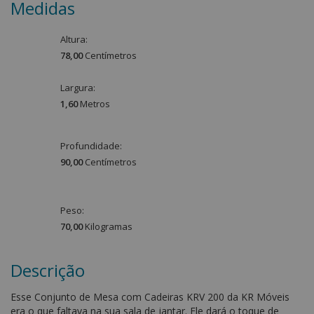
Medidas
Altura:
78,00
Centímetro
s
Largura:
1,60
Metro
s
Profundidade:
90,00
Centímetro
s
Peso:
70,00
Kilograma
s
Descrição
Esse Conjunto de Mesa com Cadeiras KRV 200 da KR Móveis
era o que faltava na sua sala de jantar. Ele dará o toque de