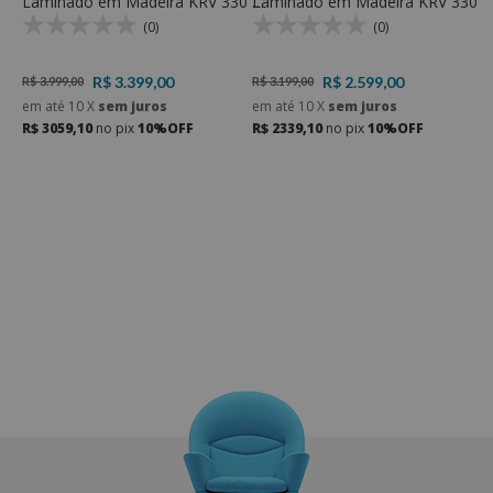
Laminado em Madeira KRV 330 -
Laminado em Madeira KRV 330 -
C
KR Móveis
KR Móveis
C
(0)
(0)
V
A
R$ 3.399,00
R$ 2.599,00
R$ 3.999,00
R$ 3.199,00
R
em até
10
X
sem juros
em até
10
X
sem juros
R$ 3059,10
no pix
10%OFF
R$ 2339,10
no pix
10%OFF
e
R