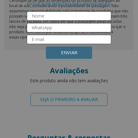
Certifique-se de que as dimensões do produto se adequam ao
FIQUE POR DENTRO DAS NOVIDADES!
local de uso, considerando a possibilidade de passagem. Não
assumimos responsabilidade pelo transporte de produtos que não
possam ser transportados em elevadores ou que ultrapassem três
lances de escadas. Em casos em que a passagem pelas escadas
não seja possível, o cliente é responsável por desmontar ou içar o
produto, bem como por todas as despesas relacionadas a
essas operações.
ENVIAR
Avaliações
Este produto ainda não tem avaliações
SEJA O PRIMEIRO A AVALIAR
Perguntas & respostas