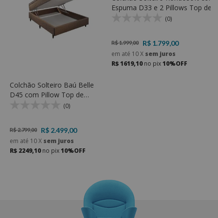
Espuma D33 e 2 Pillows Top de
M
Espuma D23 Soft
T
(0)
R$ 1.799,00
R$ 1.999,00
R
em até
10
X
sem juros
e
R$ 1619,10
no pix
10%OFF
R
Colchão Solteiro Baú Belle
D45 com Pillow Top de
Espuma D23 Soft e Espuma
(0)
D45 - Rondomóveis
R$ 2.499,00
R$ 2.799,00
em até
10
X
sem juros
R$ 2249,10
no pix
10%OFF