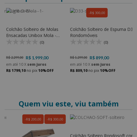
R$ 300,00
Colchão Solteiro de Molas
Colchão Solteiro de Espuma D33 
C
ma
Ensacadas Unibox Mola -
Rondomóveis
E
Rondomóveis
E
(0)
(0)
R$ 1.999,00
R$ 899,00
R$ 2.299,00
R$ 1.299,00
R
em até
10
X
sem juros
em até
10
X
sem juros
e
R$ 1799,10
no pix
10%OFF
R$ 809,10
no pix
10%OFF
R
Quem viu este, viu também
R$ 200,00
R$ 300,00
Colchão Solteiro Rondosoft com
C