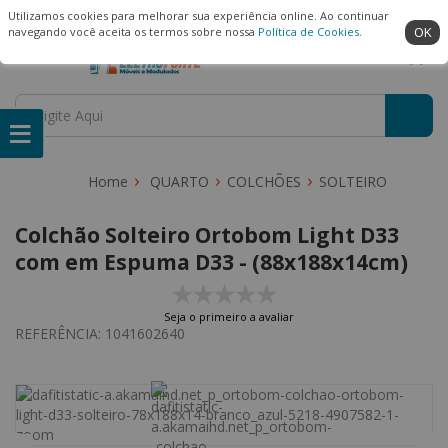
(22) 99909-3407
Ambiente Seguro
Utilizamos cookies para melhorar sua experiência online. Ao continuar
OK
navegando você aceita os termos sobre nossa
Política de Cookies
.
QUARTO
COLCHÕES
SOLTEIRO
Colchão Solteiro Ortobom Light D33
com em Espuma D33 - (88x188x14cm)
Seja o primeiro a avaliar
REFERÊNCIA:
1041602640