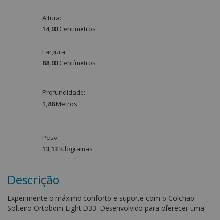
Altura:
14,00
Centímetro
s
Largura:
88,00
Centímetro
s
Profundidade:
1,88
Metro
s
Peso:
13,13
Kilograma
s
Descrição
Experimente o máximo conforto e suporte com o Colchão
Solteiro Ortobom Light D33. Desenvolvido para oferecer uma
experiência de sono excepcional, este colchão é a escolha ideal