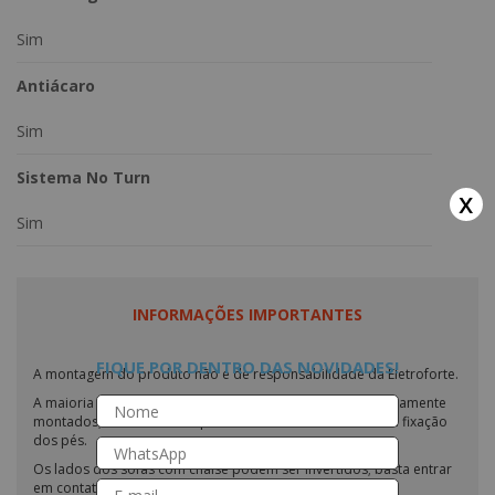
Sim
Antiácaro
Sim
Sistema No Turn
x
Sim
INFORMAÇÕES IMPORTANTES
FIQUE POR DENTRO DAS NOVIDADES!
A montagem do produto não é de responsabilidade da Eletroforte.
A maioria de nossos sofás/poltronas são entregues praticamente
montados, necessitando apenas o encaixe do encosto e a fixação
dos pés.
Os lados dos sofás com chaise podem ser invertidos; basta entrar
em contato conosco e fazer a solicitação.