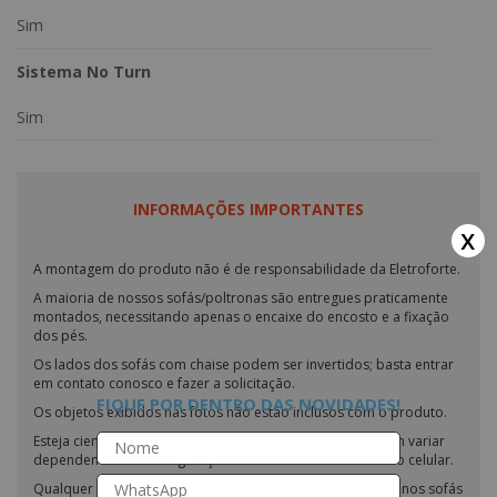
Sim
Sistema No Turn
Sim
INFORMAÇÕES IMPORTANTES
x
A montagem do produto não é de responsabilidade da Eletroforte.
A maioria de nossos sofás/poltronas são entregues praticamente
montados, necessitando apenas o encaixe do encosto e a fixação
dos pés.
Os lados dos sofás com chaise podem ser invertidos; basta entrar
em contato conosco e fazer a solicitação.
FIQUE POR DENTRO DAS NOVIDADES!
Os objetos exibidos nas fotos não estão inclusos com o produto.
Esteja ciente de que as cores dos nossos produtos podem variar
dependendo das configurações do seu monitor ou tela do celular.
Qualquer tentativa de impermeabilização ou modificação nos sofás