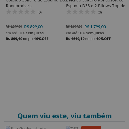
Rondomóveis
Espuma D33 e 2 Pillows Top de
E
Espuma D23 Soft
E
(0)
(0)
R$ 899,00
R$ 1.799,00
R$ 1.299,00
R$ 1.999,00
R
em até
10
X
sem juros
em até
10
X
sem juros
e
R$ 809,10
no pix
10%OFF
R$ 1619,10
no pix
10%OFF
R
ma
Quem viu este, viu também