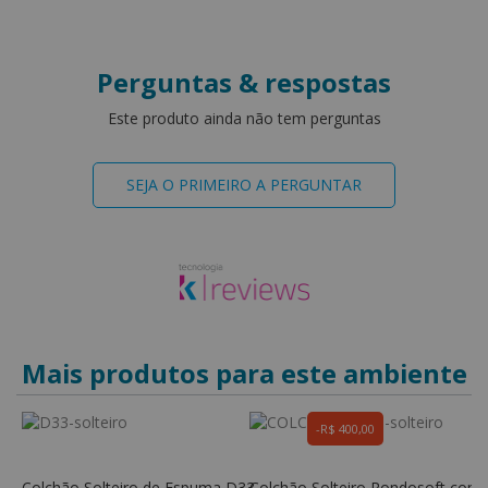
Perguntas & respostas
Este produto ainda não tem perguntas
SEJA O PRIMEIRO A PERGUNTAR
Mais produtos para este ambiente
R$ 400,00
Colchão Solteiro de Espuma D33 -
Colchão Solteiro Rondosoft com
C