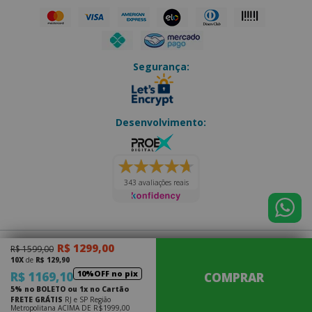
Segurança:
Desenvolvimento:
343 avaliações reais
R$ 1299,00
R$ 1599,00
Eletro Forte
|
CNPJ: 14.202.073/0001-70
10X
de
R$ 129,90
Júlio Antônio Thurler, 163 - Olaria
|
Nova Friburgo - RJ
10%OFF no pix
R$ 1169,10
COMPRAR
CEP: 28.620-000
5% no BOLETO ou 1x no Cartão
FRETE GRÁTIS
RJ e SP Região
Metropolitana ACIMA DE R$1999,00