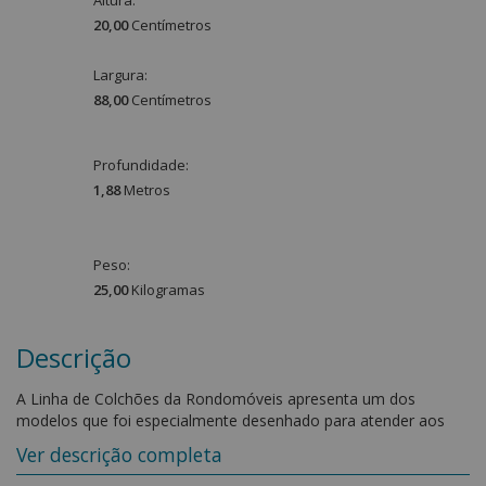
20,00
Centímetro
s
Largura:
88,00
Centímetro
s
Profundidade:
1,88
Metro
s
Peso:
25,00
Kilograma
s
Descrição
A Linha de Colchões da Rondomóveis apresenta um dos
modelos que foi especialmente desenhado para atender aos
consumidores que optam por grandes marcas e sempre
Ver descrição completa
escolhem o que há de melhor e mais moderno no mercado.
Seu design arrojado e atual é composto por um conjunto de