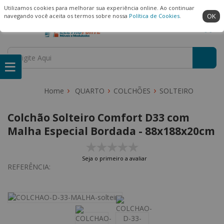
(22) 99909-3407
Ambiente Seguro
Utilizamos cookies para melhorar sua experiência online. Ao continuar
OK
navegando você aceita os termos sobre nossa
Política de Cookies
.
QUARTO
COLCHÕES
SOLTEIRO
Colchão Solteiro Comfort D33 com
Malha Especial Bordada - 88x188x20cm
Seja o primeiro a avaliar
REFERÊNCIA: