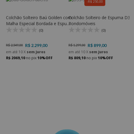
R$ 250,00
Colchão Solteiro Baú Golden com
Colchão Solteiro de Espuma D33 
C
Malha Especial Bordada e Espuma
Rondomóveis
E
D33 - Rondomóveis
S
(0)
(0)
R$ 2.299,00
R$ 899,00
R$ 2.549,00
R$ 1.299,00
R
em até
10
X
sem juros
em até
10
X
sem juros
e
R$ 2069,10
no pix
10%OFF
R$ 809,10
no pix
10%OFF
R