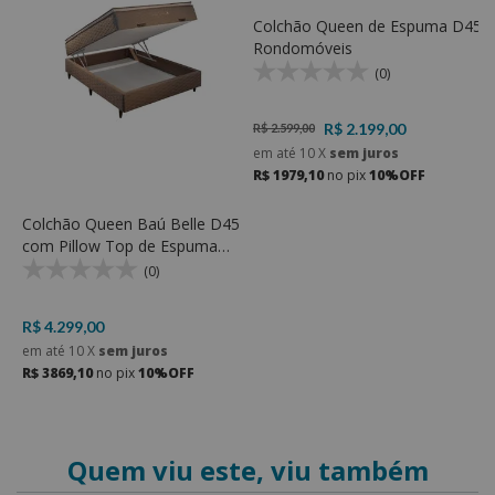
Colchão Queen de Espuma D45 -
Rondomóveis
(0)
R$ 2.199,00
R$ 2.599,00
em até
10
X
sem juros
R$ 1979,10
no pix
10%OFF
Colchão Queen Baú Belle D45
C
com Pillow Top de Espuma
c
D23 Soft e Espuma D45 -
(0)
Rondomóveis
R$ 4.299,00
R
em até
10
X
sem juros
e
R$ 3869,10
no pix
10%OFF
R
Quem viu este, viu também