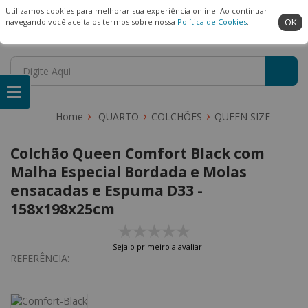
(22) 99909-3407
Ambiente Seguro
Utilizamos cookies para melhorar sua experiência online. Ao continuar
OK
navegando você aceita os termos sobre nossa
Política de Cookies
.
0
QUARTO
COLCHÕES
QUEEN SIZE
Colchão Queen Comfort Black com
Malha Especial Bordada e Molas
ensacadas e Espuma D33 -
158x198x25cm
Seja o primeiro a avaliar
REFERÊNCIA: