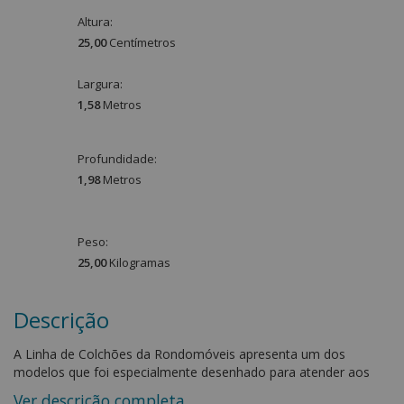
Altura:
25,00
Centímetro
s
Largura:
1,58
Metro
s
Profundidade:
1,98
Metro
s
Peso:
25,00
Kilograma
s
Descrição
A Linha de Colchões da Rondomóveis apresenta um dos
modelos que foi especialmente desenhado para atender aos
consumidores que optam por grandes marcas e sempre
Ver descrição completa