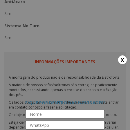
Antiácaro
Sim
Sistema No Turn
Sim
x
INFORMAÇÕES IMPORTANTES
A montagem do produto não é de responsabilidade da Eletroforte.
A maioria de nossos sofás/poltronas são entregues praticamente
montados, necessitando apenas o encaixe do encosto e a fixação
dos pés.
FIQUE POR DENTRO DAS NOVIDADES!
Os lados dos sofás com chaise podem ser invertidos; basta entrar
em contato conosco e fazer a solicitação.
Os objetos exibidos nas fotos não estão inclusos com o produto.
Esteja ciente de que as cores dos nossos produtos podem variar
dependendo das configurações do seu monitor ou tela do celular.