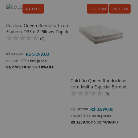
R$ 139,90
R$ 100,00
R$ 300,00
Colchão Queen Rondosoft com
C
 -
Espuma D33 e 2 Pillows Top de
M
Espuma D23 Soft
T
(0)
R$ 3.099,00
R$ 3.199,00
R
em até
10
X
sem juros
e
R$ 2789,10
no pix
10%OFF
R
Colchão Queen Rondoclean
com Malha Especial Bordada
e Espuma D33
(0)
R$ 3.599,00
R$ 3.899,00
em até
10
X
sem juros
R$ 3239,10
no pix
10%OFF