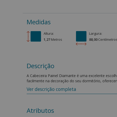
Medidas
Altura:
Largura:
1,27
Metro
s
88,00
Centímetro
Descrição
A Cabeceira Painel Diamante é uma excelente escolha
facilmente na decoração do seu dormitório, oferece
proveniente de reflorestamento e a sua espuma é D2
Ver descrição completa
Características do produto:
- Estrutura em Madeira Eucalípto proveniente de ref
- Espuma central em D20 Soft;
Atributos
- Possui 02 pés reguláveis e 01 peça para fixação na 