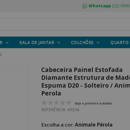
Whatsapp
(22) 9990
R
SALA DE JANTAR
COLCHÕES
QUARTO
S
Cabeceira Painel Estofada
Diamante Estrutura de Made
Espuma D20 - Solteiro / Ani
Perola
Seja o primeiro a avaliar
REFERÊNCIA:
KRDIA
Animale Pérola