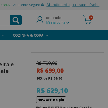
Atendimento
9-3407
Ambiente Seguro
Tire suas dúvidas
Bem vindo!
0
Minha conta
COZINHA & COPA
R$ 799,00
ira e
R$ 699,00
male
10X
de
R$ 69,90
R$ 629,10
10%OFF no pix
5% no BOLETO ou 1x no Cartão