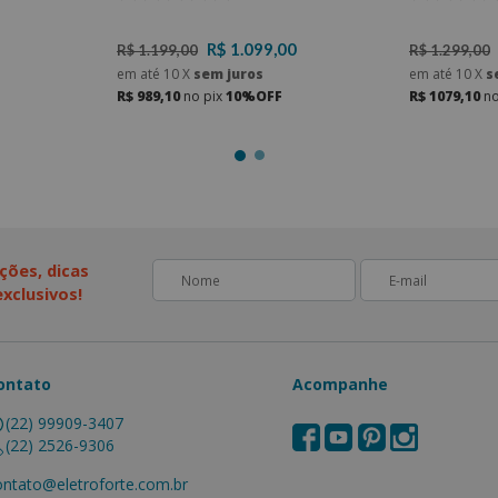
R$ 1.099,00
R$ 1.199,00
R$ 1.299,00
em até
10
X
sem juros
em até
10
X
s
R$ 989,10
no pix
10%OFF
R$ 1079,10
no
ções, dicas
xclusivos!
ontato
Acompanhe
(22) 99909-3407
(22) 2526-9306
ontato@eletroforte.com.br