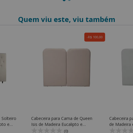
Quem viu este, viu também
R$ 100,00
 Solteiro
Cabeceira para Cama de Queen
Cabeceira p
pto e
Isis de Madeira Eucalipto e
de Madeira 
óveis
Espuma D20 Soft - Kr Móveis
Kr Móveis
(0)