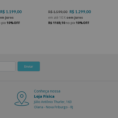
R$ 1.199,00
R$ 1.299,00
R$ 1.599,00
em juros
em até
10
X
sem juros
 pix
10%OFF
R$ 1169,10
no pix
10%OFF
Conheça nossa
Loja Física
Júlio Antônio Thurler, 163
Olaria - Nova Friburgo - RJ