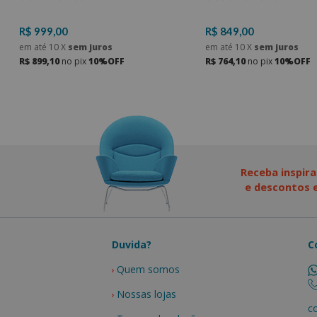
R$ 999,00
R$ 849,00
em até
10
X
sem juros
em até
10
X
sem juros
R$ 899,10
no pix
10%OFF
R$ 764,10
no pix
10%OFF
Receba inspira
e descontos e
Duvida?
C
Quem somos
Nossas lojas
c