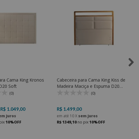
ara Cama King Kronos
Cabeceira para Cama King Kiss de
D20 Soft
Madeira Maciça e Espuma D20
Soft e Pés Reguláveis
(0)
(0)
R$ 1.049,00
R$ 1.499,00
em juros
em até
10
X
sem juros
pix
10%OFF
R$ 1349,10
no pix
10%OFF