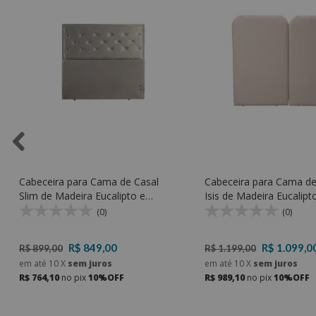
Cabeceira para Cama de Casal
Cabeceira para Cama d
Slim de Madeira Eucalipto e
Isis de Madeira Eucalipt
Espuma D20 Soft - Kr Móveis
Espuma D20 Soft - Kr M
(0)
(0)
R$ 849,00
R$ 1.099,0
R$ 899,00
R$ 1.199,00
em até
10
X
sem juros
em até
10
X
sem juros
R$ 764,10
no pix
10%OFF
R$ 989,10
no pix
10%OFF