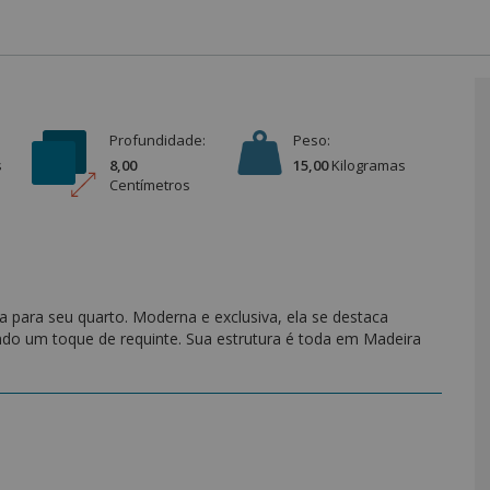
Profundidade:
Peso:
s
8,00
15,00
Kilograma
s
Centímetro
s
 para seu quarto. Moderna e exclusiva, ela se destaca
ndo um toque de requinte. Sua estrutura é toda em Madeira
0 Soft, garantindo todo o conforto que você merece!
lorestamento
parede.