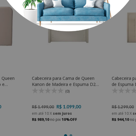
e Queen
Cabeceira para Cama de Queen
Cabeceira p
o e
Kanon de Madeira e Espuma D20
de Espuma 
óveis
Soft - Kr Móveis
(0)
0
R$ 1.099,00
R$ 1.499,00
R$ 1.299,00
em até
10
X
sem juros
em até
10
X
s
R$ 989,10
no pix
10%OFF
R$ 944,10
no 